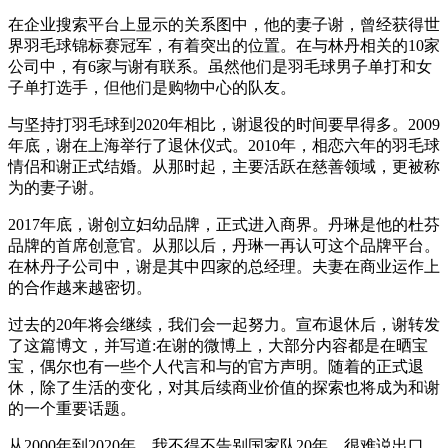
在企业搜索平台上显示的关系图中，他的妻子谢，曾经获得世
界羽毛球锦标赛冠军，有着突出的位置。在与林丹相关的10家
公司中，有6家与谢有联系。虽然他们是羽毛球男子单打和女
子单打选手，但他们是购物中心的队友。
与坚持打羽毛球到2020年相比，谢退役的时间要早得多。2009
年底，谢在上海举行了退休仪式。2010年，相恋六年的羽毛球
情侣和谢正式结婚。从那时起，主要活跃在慈善领域，更被称
为的妻子谢。
2017年底，谢创立妇幼品牌，正式进入商界。丹琳是他的杜芬
品牌的首席创意官。从那以后，丹琳一再认可这个品牌平台。
在林丹子公司中，谢是其中四家的总经理。夫妻在商业运作上
的合作越来越密切。
过去的20年将会继续，我们会一起努力。宣布退休后，谢转发
了这篇博文，并写道:在谢的微博上，大部分内容都是在晒宝
宝，偶尔也有一些个人代言和与的官方声明。随着的正式退
休，除了生活的变化，对其后续商业价值的探索也将成为和谢
的一个重要话题。
从2000年到2020年，我不得不告别国家队20年。很难说出口。