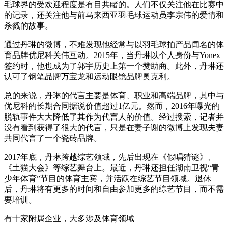
毛球界的受欢迎程度是有目共睹的。人们不仅关注他在比赛中
的记录，还关注他与前马来西亚羽毛球运动员李宗伟的爱情和
杀戮的故事。
通过丹琳的微博，不难发现他经常与以羽毛球拍产品闻名的体
育品牌优尼科关伟互动。2015年，当丹琳以个人身份与Yonex
签约时，他也成为了郭宇历史上第一个赞助商。此外，丹琳还
认可了钢笔品牌万宝龙和运动眼镜品牌奥克利。
总的来说，丹琳的代言主要是体育、职业和高端品牌，其中与
优尼科的长期合同据说价值超过1亿元。然而，2016年曝光的
脱轨事件大大降低了其作为代言人的价值。经过搜索，记者并
没有看到获得了很大的代言，只是在妻子谢的微博上发现夫妻
共同代言了一个瓷砖品牌。
2017年底，丹琳跨越综艺领域，先后出现在《假唱猜谜》、
《土猫大会》等综艺舞台上。最近，丹琳还担任湖南卫视“青
少年体育”节目的体育主宾，并活跃在综艺节目领域。退休
后，丹琳将有更多的时间和自由参加更多的综艺节目，而不需
要培训。
有十家附属企业，大多涉及体育领域