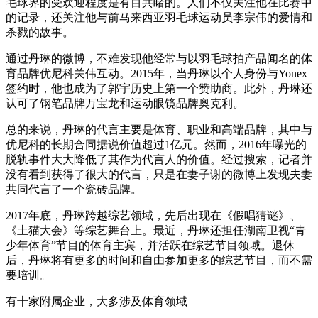
毛球界的受欢迎程度是有目共睹的。人们不仅关注他在比赛中
的记录，还关注他与前马来西亚羽毛球运动员李宗伟的爱情和
杀戮的故事。
通过丹琳的微博，不难发现他经常与以羽毛球拍产品闻名的体
育品牌优尼科关伟互动。2015年，当丹琳以个人身份与Yonex
签约时，他也成为了郭宇历史上第一个赞助商。此外，丹琳还
认可了钢笔品牌万宝龙和运动眼镜品牌奥克利。
总的来说，丹琳的代言主要是体育、职业和高端品牌，其中与
优尼科的长期合同据说价值超过1亿元。然而，2016年曝光的
脱轨事件大大降低了其作为代言人的价值。经过搜索，记者并
没有看到获得了很大的代言，只是在妻子谢的微博上发现夫妻
共同代言了一个瓷砖品牌。
2017年底，丹琳跨越综艺领域，先后出现在《假唱猜谜》、
《土猫大会》等综艺舞台上。最近，丹琳还担任湖南卫视“青
少年体育”节目的体育主宾，并活跃在综艺节目领域。退休
后，丹琳将有更多的时间和自由参加更多的综艺节目，而不需
要培训。
有十家附属企业，大多涉及体育领域