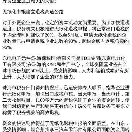
外贸企业渡过难关的关键。
无纸化申报建立退税高速公路
对于外贸企业来说，稳定的资本流动尤为重要。为了加快退税
速度，税务机关积极推进无纸化退税申报，将正常出口退税的
平均处理时间加快了20%。截至5月底，申请无纸化退税的企
业数量已占申请退税企业总数的93%，退税金额占退税总额的
96%。
东电电子元件(珠海保税区)有限公司是TDK集团(东京电力化
工有限公司)在珠海的R&D和生产中心，全球变阻器业务占全
球市场份额的50%以上。受疫情影响，人力和运输成本都有所
上升，大大增加了企业的财务压力。
珠海市税务部门得知情况后，迅速安排专人联系，指导企业进
行无纸化申报，加快出口退税审核。当天申报，当天审计，第
二天收到账目。1100多万元的退税保证了企业的资金周转，使
我们对稳定的生产和销售更有信心！该公司首席财务官秦东立
称赞了税务机关的高效退税。
资金的快速到位得益于无纸化退税申报的全面覆盖。在山东，
受疫情影响，烟台莱州李三汽车零部件有限公司面临资金周转