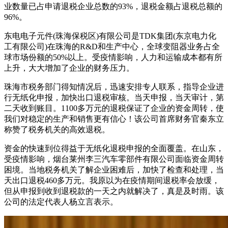
业数量已占申请退税企业总数的93%，退税金额占退税总额的
96%。
东电电子元件(珠海保税区)有限公司是TDK集团(东京电力化
工有限公司)在珠海的R&D和生产中心，全球变阻器业务占全
球市场份额的50%以上。受疫情影响，人力和运输成本都有所
上升，大大增加了企业的财务压力。
珠海市税务部门得知情况后，迅速安排专人联系，指导企业进
行无纸化申报，加快出口退税审核。当天申报，当天审计，第
二天收到账目。1100多万元的退税保证了企业的资金周转，使
我们对稳定的生产和销售更有信心！该公司首席财务官秦东立
称赞了税务机关的高效退税。
资金的快速到位得益于无纸化退税申报的全面覆盖。在山东，
受疫情影响，烟台莱州李三汽车零部件有限公司面临资金周转
困境。当地税务机关了解企业困难后，加快了检查和处理，当
天出口退税460多万元。我原以为在疫情期间退税率会放缓，
但从申报到收到退税款的一天之内就解决了，真是及时雨。该
公司的法定代表人杨立言表示。