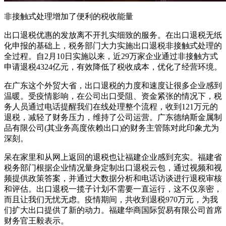
非接触式处理增加了便利的税收能量
出口退税优惠的发放离不开扎实细致的服务。在出口退税无纸
化申报的基础上，税务部门大力实施出口退税非接触式处理的
全过程。自2月10日实施以来，近29万家企业通过非接触方式
申请退税4324亿元，有效降低了税收成本，优化了经营环境。
在广东这个外贸大省，出口退税的力度和速度让很多企业感到
温暖。受疫情影响，在公司出口受阻、资金紧张的情况下，税
务人员通过电话提醒我们在线处理整个流程，收到121万元的
退税，减轻了财务压力，维持了公司运营。广东德纳斯金属制
品有限公司(其业务高度依赖出口)的财务主管陈对此印象尤为
深刻。
呆在家里和从网上返回的退税也让福建企业感到充实。福建省
税务部门根据企业情况量身定制出口退税云包，通过视频和视
频提供政策答案，并通过大数据分析和电话访谈进行退税审核
和评估。出口退税一揽子计划不需要一直运行，这不仅亲密，
而且让我们无忧无虑。疫情期间，共收到退税970万元，为我
们扩大出口提供了新的动力。福建华商国际贸易有限公司首席
财务官王毅表示。