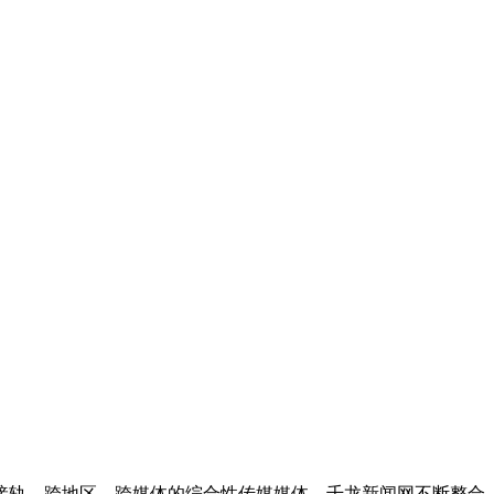
接轨，跨地区、跨媒体的综合性传媒媒体。千龙新闻网不断整合