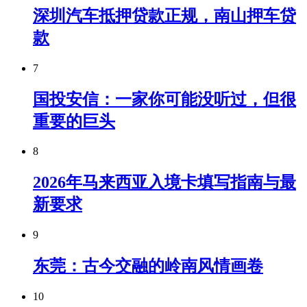
深圳汽车抵押贷款正规，南山押车贷
款
7
国投安信：一家你可能没听过，但很
重要的巨头
8
2026年马来西亚入境卡填写指南与最
新要求
9
东莞：古今交融的岭南风情画卷
10