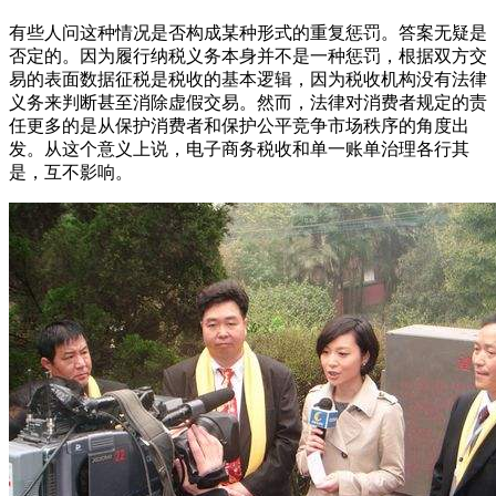
有些人问这种情况是否构成某种形式的重复惩罚。答案无疑是
否定的。因为履行纳税义务本身并不是一种惩罚，根据双方交
易的表面数据征税是税收的基本逻辑，因为税收机构没有法律
义务来判断甚至消除虚假交易。然而，法律对消费者规定的责
任更多的是从保护消费者和保护公平竞争市场秩序的角度出
发。从这个意义上说，电子商务税收和单一账单治理各行其
是，互不影响。