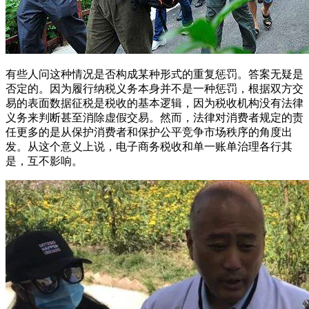
有些人问这种情况是否构成某种形式的重复惩罚。答案无疑是
否定的。因为履行纳税义务本身并不是一种惩罚，根据双方交
易的表面数据征税是税收的基本逻辑，因为税收机构没有法律
义务来判断甚至消除虚假交易。然而，法律对消费者规定的责
任更多的是从保护消费者和保护公平竞争市场秩序的角度出
发。从这个意义上说，电子商务税收和单一账单治理各行其
是，互不影响。