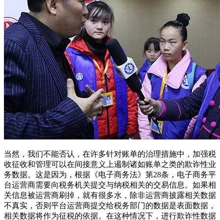
当然，我们不能否认，在许多针对账单的治理措施中，加强税
收征收和管理可以在间接意义上遏制诸如账单之类的欺诈性业
务数据。这是因为，根据《电子商务法》第28条，电子商务平
台运营商需要向税务机关提交与纳税相关的交易信息。如果相
关信息被运营商刷掉，就有很多水，除非运营商披露相关数据
不真实，否则平台运营商提交给税务部门的数据是表面数据，
相关数据将作为征税的依据。在这种情况下，进行欺诈性数据