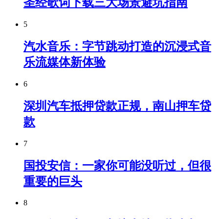
圣经歌词下载三大场景避坑指南
5
汽水音乐：字节跳动打造的沉浸式音
乐流媒体新体验
6
深圳汽车抵押贷款正规，南山押车贷
款
7
国投安信：一家你可能没听过，但很
重要的巨头
8