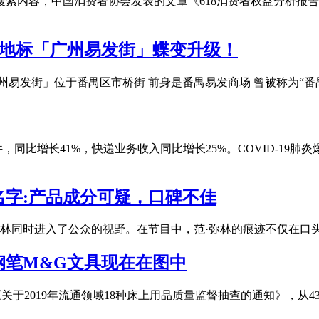
搜索内容，中国消费者协会发表的文章《618消费者权益分析报告
商业地标「广州易发街」蝶变升级！
广州易发街」位于番禺区市桥街 前身是番禺易发商场 曾被称为“番
，同比增长41%，快递业务收入同比增长25%。COVID-19肺炎
字:产品成分可疑，口碑不佳
林同时进入了公众的视野。在节目中，范·弥林的痕迹不仅在口
钢笔M&G文具现在在图中
关于2019年流通领域18种床上用品质量监督抽查的通知》，从43