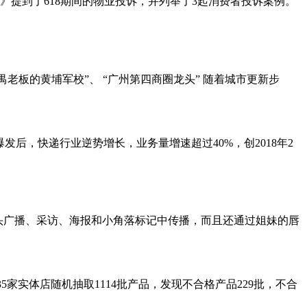
》提到了618期间的物业投诉，并列举了3起消费者投诉案例。
禺老板的黄埔军校”、 “广州第四商圈龙头” 随着城市更新步
爆发后，快递行业逆势增长，业务量增速超过40%，创2018年2
头广播、采访、海报和小角落标记中传播，而且还通过姐妹的唇
5家实体店随机抽取1114批产品，发现不合格产品229批，不合