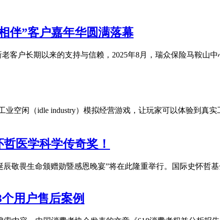
相伴”客户嘉年华圆满落幕
老客户长期以来的支持与信赖，2025年8月，瑞众保险马鞍山
dle是一个全新的工业空闲（idle industry）模拟经营游戏，让玩
怀哲医学科学传奇奖！
51诞辰敬畏生命颁赠勋暨感恩晚宴”将在此隆重举行。国际史怀哲基金
3个用户售后案例