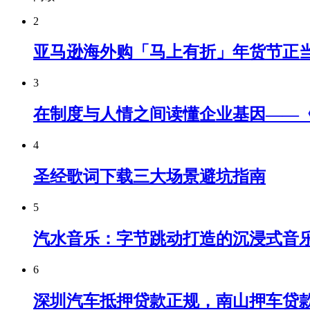
2
亚马逊海外购「马上有折」年货节正
3
在制度与人情之间读懂企业基因——
4
圣经歌词下载三大场景避坑指南
5
汽水音乐：字节跳动打造的沉浸式音
6
深圳汽车抵押贷款正规，南山押车贷