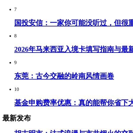
7
国投安信：一家你可能没听过，但很
8
2026年马来西亚入境卡填写指南与最
9
东莞：古今交融的岭南风情画卷
10
基金申购费率优惠：真的能帮你省下
最新发布