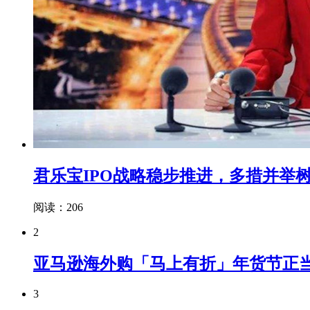
君乐宝IPO战略稳步推进，多措并举
阅读：206
2
亚马逊海外购「马上有折」年货节正
3