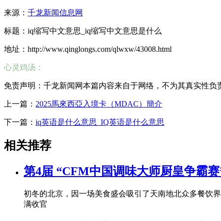
来源：
千龙新闻信息网
标题：iq缩写中文意思_iq缩写中文意思是什么
地址：http://www.qinglongs.com/qlwxw/43008.html
心灵鸡汤：
免责声明：千龙新闻网本篇内容来自于网络，不为其真实性负责，只
上一篇：
2025馬來西亞入境卡（MDAC）簡介
下一篇：
iq英语是什么意思_IQ英语是什么意思
相关推荐
第4届 “CFM中国调味大师厨皇争霸赛
初冬的北京，因一场美食盛会吸引了天南地北众多餐饮界
满收官