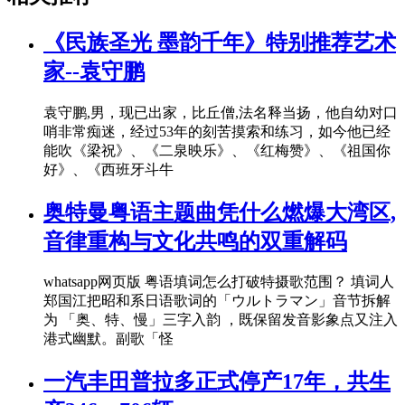
《民族圣光 墨韵千年》特别推荐艺术
家--袁守鹏
袁守鹏,男，现已出家，比丘僧,法名释当扬，他自幼对口
哨非常痴迷，经过53年的刻苦摸索和练习，如今他已经
能吹《梁祝》、《二泉映乐》、《红梅赞》、《祖国你
好》、《西班牙斗牛
奥特曼粤语主题曲凭什么燃爆大湾区,
音律重构与文化共鸣的双重解码
whatsapp网页版 粤语填词怎么打破特摄歌范围？ 填词人
郑国江把昭和系日语歌词的「ウルトラマン」音节拆解
为 「奥、特、慢」三字入韵 ，既保留发音影象点又注入
港式幽默。副歌「怪
一汽丰田普拉多正式停产17年，共生