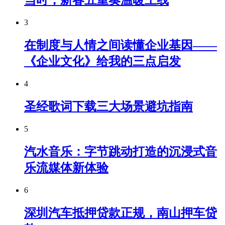
当时，新春五重奏温暖上线
3
在制度与人情之间读懂企业基因——
《企业文化》给我的三点启发
4
圣经歌词下载三大场景避坑指南
5
汽水音乐：字节跳动打造的沉浸式音
乐流媒体新体验
6
深圳汽车抵押贷款正规，南山押车贷