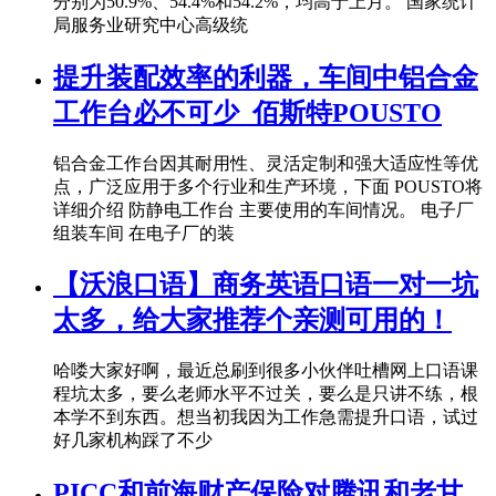
分别为50.9%、54.4%和54.2%，均高于上月。 国家统计
局服务业研究中心高级统
提升装配效率的利器，车间中铝合金
工作台必不可少_佰斯特POUSTO
铝合金工作台因其耐用性、灵活定制和强大适应性等优
点，广泛应用于多个行业和生产环境，下面 POUSTO将
详细介绍 防静电工作台 主要使用的车间情况。 电子厂
组装车间 在电子厂的装
【沃浪口语】商务英语口语一对一坑
太多，给大家推荐个亲测可用的！
哈喽大家好啊，最近总刷到很多小伙伴吐槽网上口语课
程坑太多，要么老师水平不过关，要么是只讲不练，根
本学不到东西。想当初我因为工作急需提升口语，试过
好几家机构踩了不少
PICC和前海财产保险对腾讯和老甘