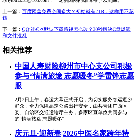
联系btr2031@163.com，千龙新闻网的编辑将予以删除。
上一篇：
百度网盘免费空间多大？初始就有2TB，这样用不花
钱
下一篇：
QQ浏览器默认下载路径怎么改？30秒解决C盘爆满
和文件混乱
相关推荐
中国人寿财险柳州市中心支公司积极
参与“情满旅途 志愿暖冬”学雷锋志愿
服
2月2日上午，春运大幕正式开启，为切实服务春运返乡
群众，全力保障高速公路出行安全，由共青团广西区
委、自治区交通运输厅主办，多家区直单位共同参与
的“情满旅途 志愿暖冬”
庆元旦·迎新春|2026中医名家跨年特