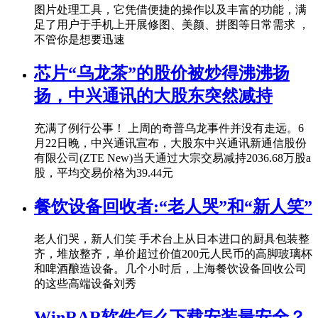
图片处理工具，它凭借便捷的操作以及丰富的功能，满
足了用户于手机上开展修图、美颜、拼图等日常需求 ，
不管你是想要迅速
芯片“乌龙茶”的股价被炒得沸沸扬
扬，中兴通讯的大股东突然减持
充满了例行公事！ 上周的奇普乌龙事件并没有走远。6
月22日晚，中兴通讯宣布，大股东中兴通讯新通信股份
有限公司(ZTE New)当天通过大宗交易减持2036.68万股a
股，平均交易价格为39.44元
餐饮设备回收者:“老人哭”和“新人笑”
老人们哭，新人们笑 手术台上从日本进口的厨具包装整
齐，堆放整齐，单价超过价值200元人民币的高脚玻璃杯
和啤酒酿造设备。几个小时后，上海餐饮设备回收公司
的这些高端设备刘秀
WinRAR软件怎么下载安装最安全？