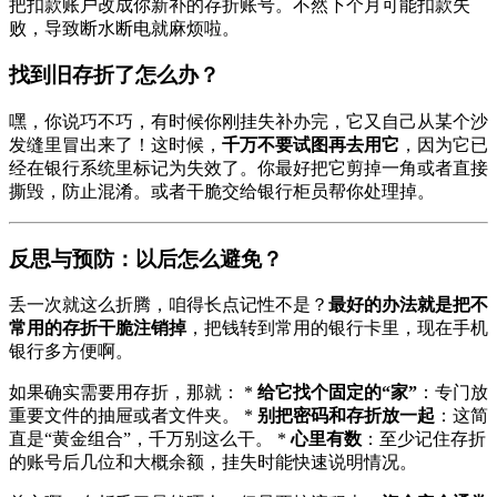
把扣款账户改成你新补的存折账号。不然下个月可能扣款失
败，导致断水断电就麻烦啦。
找到旧存折了怎么办？
嘿，你说巧不巧，有时候你刚挂失补办完，它又自己从某个沙
发缝里冒出来了！这时候，
千万不要试图再去用它
，因为它已
经在银行系统里标记为失效了。你最好把它剪掉一角或者直接
撕毁，防止混淆。或者干脆交给银行柜员帮你处理掉。
反思与预防：以后怎么避免？
丢一次就这么折腾，咱得长点记性不是？
最好的办法就是把不
常用的存折干脆注销掉
，把钱转到常用的银行卡里，现在手机
银行多方便啊。
如果确实需要用存折，那就： *
给它找个固定的“家”
：专门放
重要文件的抽屉或者文件夹。 *
别把密码和存折放一起
：这简
直是“黄金组合”，千万别这么干。 *
心里有数
：至少记住存折
的账号后几位和大概余额，挂失时能快速说明情况。