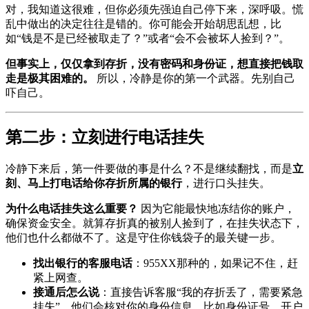
对，我知道这很难，但你必须先强迫自己停下来，深呼吸。慌
乱中做出的决定往往是错的。你可能会开始胡思乱想，比
如“钱是不是已经被取走了？”或者“会不会被坏人捡到？”。
但事实上，仅仅拿到存折，没有密码和身份证，想直接把钱取
走是极其困难的。
所以，冷静是你的第一个武器。先别自己
吓自己。
第二步：立刻进行电话挂失
冷静下来后，第一件要做的事是什么？不是继续翻找，而是
立
刻、马上打电话给你存折所属的银行
，进行口头挂失。
为什么电话挂失这么重要？
因为它能最快地冻结你的账户，
确保资金安全。就算存折真的被别人捡到了，在挂失状态下，
他们也什么都做不了。这是守住你钱袋子的最关键一步。
找出银行的客服电话
：955XX那种的，如果记不住，赶
紧上网查。
接通后怎么说
：直接告诉客服“我的存折丢了，需要紧急
挂失”。他们会核对你的身份信息，比如身份证号、开户