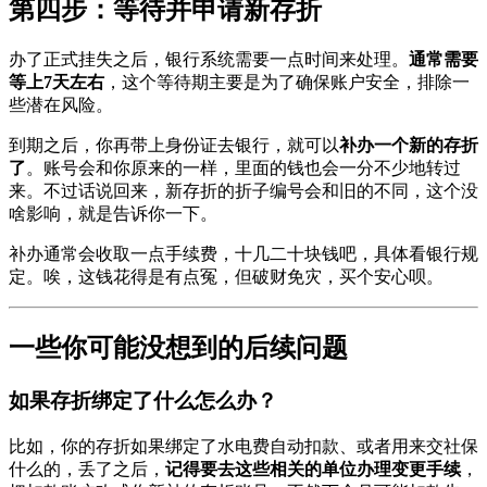
第四步：等待并申请新存折
办了正式挂失之后，银行系统需要一点时间来处理。
通常需要
等上7天左右
，这个等待期主要是为了确保账户安全，排除一
些潜在风险。
到期之后，你再带上身份证去银行，就可以
补办一个新的存折
了
。账号会和你原来的一样，里面的钱也会一分不少地转过
来。不过话说回来，新存折的折子编号会和旧的不同，这个没
啥影响，就是告诉你一下。
补办通常会收取一点手续费，十几二十块钱吧，具体看银行规
定。唉，这钱花得是有点冤，但破财免灾，买个安心呗。
一些你可能没想到的后续问题
如果存折绑定了什么怎么办？
比如，你的存折如果绑定了水电费自动扣款、或者用来交社保
什么的，丢了之后，
记得要去这些相关的单位办理变更手续
，