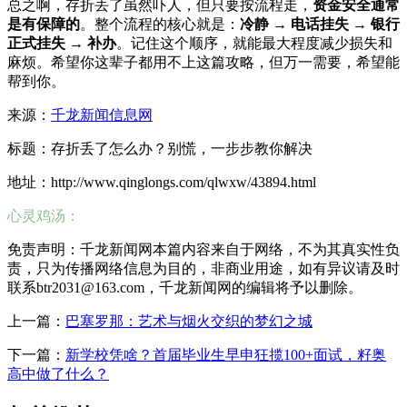
总之啊，存折丢了虽然吓人，但只要按流程走，
资金安全通常
是有保障的
。整个流程的核心就是：
冷静 → 电话挂失 → 银行
正式挂失 → 补办
。记住这个顺序，就能最大程度减少损失和
麻烦。希望你这辈子都用不上这篇攻略，但万一需要，希望能
帮到你。
来源：
千龙新闻信息网
标题：存折丢了怎么办？别慌，一步步教你解决
地址：http://www.qinglongs.com/qlwxw/43894.html
心灵鸡汤：
免责声明：千龙新闻网本篇内容来自于网络，不为其真实性负
责，只为传播网络信息为目的，非商业用途，如有异议请及时
联系btr2031@163.com，千龙新闻网的编辑将予以删除。
上一篇：
巴塞罗那：艺术与烟火交织的梦幻之城
下一篇：
新学校凭啥？首届毕业生早申狂揽100+面试，籽奥
高中做了什么？