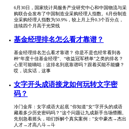
6月30日，国家统计局服务产业研究中心和中国物流与采
购联合会发布了中国制造业采购经理人指数。6月份制造
业采购经理人指数为50.9%，较上月上升0.3个百分点，
连续四个月高于光荣线
基金经理排名怎么看才靠谱？
基金经理排名怎么看才靠谱？ 你是不是也经常看到各
种“年度十佳基金经理”、“收益冠军榜单”之类的排名？
心里可能嘀咕：这排名到底靠谱吗？跟着买能不能赚？
哎，说实话，这事
女字开头成语接龙如何玩转文字密
码？
冷门金库：女字成语大起底 "你知道"女"字开头的成语
藏着多少历史密码吗？"这个问题让九成新手当场懵圈。
先别急着摇头，咱们拆解个真实案例："女中豪杰→杰出
人才→才高八斗→斗