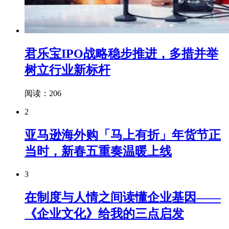
君乐宝IPO战略稳步推进，多措并举
树立行业新标杆
阅读：206
2
亚马逊海外购「马上有折」年货节正
当时，新春五重奏温暖上线
3
在制度与人情之间读懂企业基因——
《企业文化》给我的三点启发