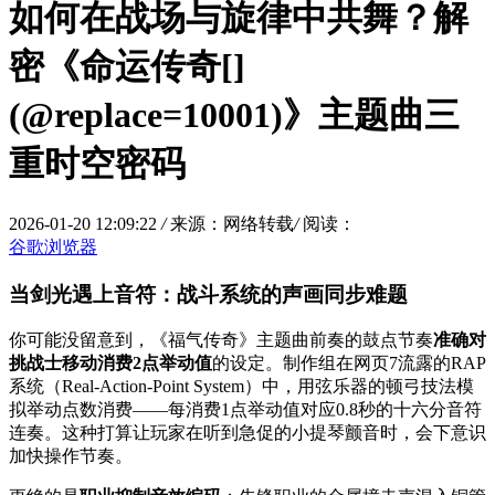
如何在战场与旋律中共舞？解
密《命运传奇[]
(@replace=10001)》主题曲三
重时空密码
2026-01-20 12:09:22
/
来源：网络转载
/
阅读：
谷歌浏览器
当剑光遇上音符：战斗系统的声画同步难题
你可能没留意到，《福气传奇》主题曲前奏的鼓点节奏
准确对
挑战士移动消费2点举动值
的设定。制作组在网页7流露的RAP
系统（Real-Action-Point System）中，用弦乐器的顿弓技法模
拟举动点数消费——每消费1点举动值对应0.8秒的十六分音符
连奏。这种打算让玩家在听到急促的小提琴颤音时，会下意识
加快操作节奏。