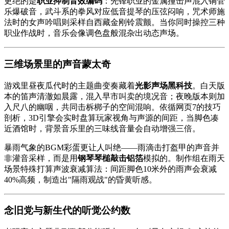
更绝的是
职业抑制音效编码
：先锋职业的金属撞击声混入铜管
乐爆破音，武斗系的拳风对应低音提琴的压弦闷响，咒术师施
法时的女声吟唱则采样自西藏金刚铃震颤。当你同时操控三种
职业作战时，音乐会像调色盘般混杂出动态声场。
三维场景里的声音蒙太奇
游戏里昼夜瓜代时的主题曲变奏藏着
光影声场黑科技
。白天版
本的笛声清澈如晨露，混入早市叫卖的境况音；夜晚版本则加
入尺八的幽咽，共同击柝梆子的空间混响。依循网页7的技巧
剖析，3D引擎会实时盘算玩家视角与声源的间距，当脚色凑
近酒馆时，背景音乐里的三味线音量会自动增强三倍。
暴雨气象的BGM彩蛋更让人叫绝——雨滴击打盔甲的声音并
非灌音采样，而是用
钢琴琴槌敲击铝箔
模拟的。制作组在雨天
场景特殊打算声波衰减算法：间距脚色10米外的雨声会衰减
40%高频，制造出"隔雨观战"的昏黄听感。
念旧党与新生代的听觉公约数