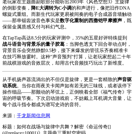
老玩家在主题曲副歌部分能听出2003年《风色空想3》主旋律
的倒影变奏，
降E大调转为C小调
的和声进行，像把旧作DNA
螺旋式重组。而新生代玩家更易被间奏的电子合成器音墙触动
——那串锯齿波音色事实是
数字化重制的西撒铠甲摩擦声
，既
保留金属质感又付与科幻气息。
在TapTap高达8.5分的玩家评测中，35%的五星好评特殊提到
战斗语音与背景乐的量子胶葛
：当脚色透支下回合举动点时，
背景音乐会突然静默0.5秒，接下来爆发的管弦乐齐奏精准卡
在技巧释放霎时。这种"声音预判"打算，让老玩家想起二十年
前战棋游戏的音效层次，却用古代音频技巧玩出了新维度。
从手机扬声器流淌出的不但仅是旋律，更是一套精致的
声音驱
动系统
。当你在雨夜关卡闻声如有若无的三味线，或者该停下
操作细品——那颤动的琴弦上，正倒映着全部《福气传奇》宇
宙的呼吸节奏。下次启动游戏前，不妨戴上耳机调大音量，让
每个战斗指令都成为谱写史诗的音符。
来源：
千龙新闻信息网
标题：如何在战场与旋律中共舞？解密《命运传奇[]
(@replace=10001)》主题曲三重时空密码