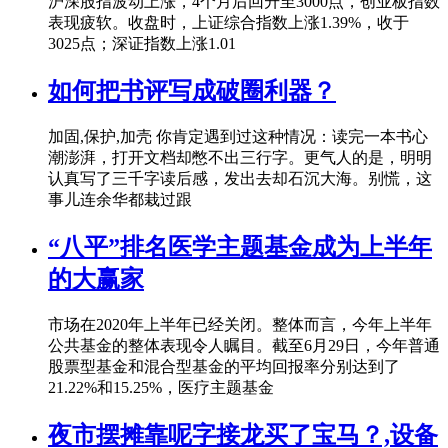
沪深股指波动上涨，4个月后回升至3000点，创业板指数
表现疲软。收盘时，上证综合指数上涨1.39%，收于
3025点；深证指数上涨1.01
如何把书评写成破圈利器？
加固,保护,加壳 你肯定遇到过这种情况：读完一本书心
潮澎湃，打开文档却憋不出三行字。更气人的是，明明
认真写了三千字读后感，发出去却石沉大海。别慌，这
事儿连余华都栽过跟
“八平”排名医学主题基金成为上半年
的大赢家
市场在2020年上半年已经关闭。整体而言，今年上半年
公共基金的整体表现令人瞩目。截至6月29日，今年普通
股票型基金和混合型基金的平均回报率分别达到了
21.22%和15.25%，医疗主题基金
夜市摆摊靠呢字接龙买了宝马？,设备