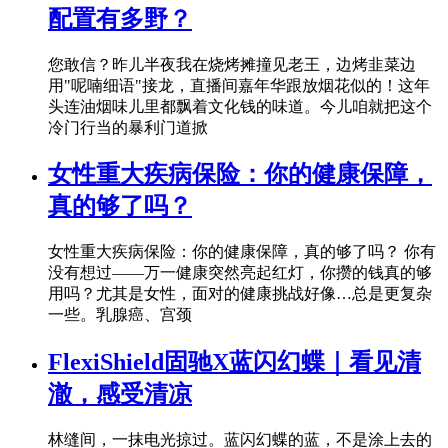
配置有多野？
您敢信？昨儿半夜我在烧烤摊撞见老王，边烤韭菜边
用"呢喃细语"接龙，直播间嘉年华跟放烟花似的！这年
头连油烟味儿里都飘着文化钱的味道。今儿咱就把这个
冷门行当的暴利门道掀
女性重大疾病保险：你的健康保障，
真的够了吗？
女性重大疾病保险：你的健康保障，真的够了吗？ 你有
没有想过——万一健康突然亮起红灯，你攒的钱真的够
用吗？尤其是女性，面对的健康挑战好像…总是更复杂
一些。乳腺癌、宫颈
FlexiShield固驰X蓝闪幻蝶｜看见清
澈，感受清凉
林缝间，一抹电光掠过。蓝闪幻蝶的蓝，不是涂上去的