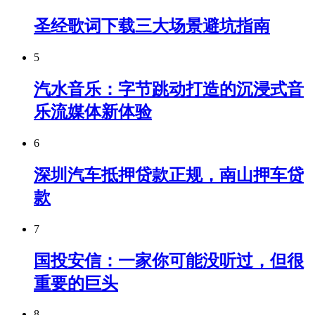
圣经歌词下载三大场景避坑指南
5
汽水音乐：字节跳动打造的沉浸式音
乐流媒体新体验
6
深圳汽车抵押贷款正规，南山押车贷
款
7
国投安信：一家你可能没听过，但很
重要的巨头
8