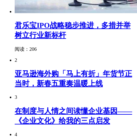
君乐宝IPO战略稳步推进，多措并举
树立行业新标杆
阅读：206
2
亚马逊海外购「马上有折」年货节正
当时，新春五重奏温暖上线
3
在制度与人情之间读懂企业基因——
《企业文化》给我的三点启发
4