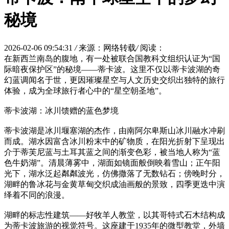
秘境
2026-02-06 09:54:31
/
来源：网络转载
/
阅读：
在新西兰南岛的腹地，有一处被联合国教科文组织认证为“国
际暗夜保护区”的秘境——蒂卡波。这里不仅以蒂卡波湖的奇
幻蓝调闻名于世，更因璀璨星空与人文历史交织出独特的旅行
体验，成为全球旅行者心中的“星空朝圣地”。
蒂卡波湖：冰川馈赠的蓝色梦境
蒂卡波湖是冰川堰塞湖的杰作，由南阿尔卑斯山冰川融水冲刷
而成。湖水因富含冰川粉末中的矿物质，在阳光折射下呈现出
介于蒂芙尼蓝与土耳其蓝之间的渐变色彩，被当地人称为“蓝
色牛奶湖”。清晨薄雾中，湖面如镜面般倒映着雪山；正午阳
光下，湖水泛起粼粼波光，仿佛撒落了无数钻石；傍晚时分，
湖畔的鲁冰花与金黄草甸交织成油画般的景致，四季更迭中演
绎着不同的浪漫。
湖畔的标志性建筑——好牧羊人教堂，以其哥特式石木结构成
为蒂卡波旅游的视觉符号。这座建于1935年的微型教堂，外墙