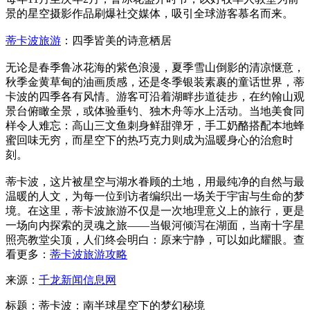
景的星空摄影作品刷爆社交媒体，吸引全球游客慕名而来。
蒂卡波旅游
：四季皆美的诗意栖居
无论是春季鲁冰花海的紫色浪漫，夏季雪山倒影的清凉惬意，
秋季金黄草甸的油画质感，还是冬季银装素裹的童话世界，蒂
卡波的四季各有风情。游客可沿着湖畔步道徒步，在约翰山观
景台俯瞰全景，或体验垂钓、独木舟等水上活动。当地美食同
样令人难忘：高山三文鱼刺身鲜甜弹牙，手工奶酪搭配本地蜂
蜜回味无穷，而星空下的热巧克力则成为温暖身心的治愈时
刻。
蒂卡波，这片被星空与湖水眷顾的土地，用最纯净的自然与最
温暖的人文，为每一位到访者编织出一场关于宇宙与生命的梦
境。在这里，蒂卡波旅游不仅是一次地理意义上的旅行，更是
一场向内探索的灵魂之旅——当银河倾泻在湖面，当南十字星
照亮教堂尖顶，人们终会明白：原来宁静，可以如此耀眼。查
看更多：
蒂卡波旅游攻略
来源：
千龙新闻信息网
标题：蒂卡波：南半球星空下的梦幻秘境