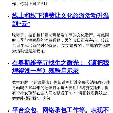
作，你就上当了 6月
线上和线下消费让文化旅游活动升温
到“云”
吃粽子、挂香包和赛龙舟是端午节的文化遗产。与此同
时，季节性商品的消费强劲，民间节日正在兴起，传统
节日显示出新的时代特征。 艾艾是香的，当地的文化旅
游活动也是如云 在
在奥斯维辛寻找生之微光：《请把我
埋得浅一些》残酷启示录
数字标牌 （开篇暴击）你知道奥斯维辛每天消耗多少吨
毒药吗？1944年的记录显示每天要用1.5吨齐克隆B，但
有个小女孩却在这人间地狱说了句："请把我埋得浅些，
妈妈能找到我"。这句
平台众包、网络承包工作等。表现不