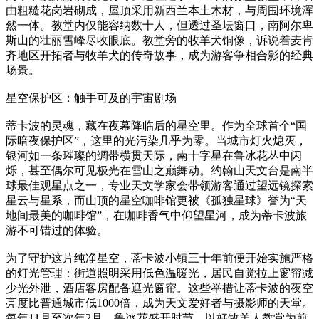
由粗糙花岗岩砌成，屋顶采用新西兰本土木材，与周围环境浑
然一体。教堂内仅能容纳数十人，但透过圣坛窗口，南阿尔卑
斯山的壮丽雪峰尽收眼底。教堂旁的牧羊犬铜像，诉说着麦肯
齐地区开拓者与牧羊犬的传奇故事，成为游客争相合影的经典
场景。
星空保护区：触手可及的宇宙剧场
蒂卡波的灵魂，藏在夜幕降临后的星空里。作为全球首个“国
际暗夜保护区”，这里的光污染几乎为零。当城市灯火熄灭，
银河如一条璀璨的绸带横贯天际，南十字星在鲁冰花丛中闪
烁，甚至偶尔可见极光在雪山之巅舞动。约翰山天文台是南半
球最佳观星点之一，专业天文学家会带领游客通过望远镜探索
星云与星系，而山顶的星空咖啡馆更被《孤独星球》誉为“天
地间最美的咖啡馆”，在咖啡香气中仰望星河，成为蒂卡波旅
游不可错过的体验。
为了守护这片纯净星空，蒂卡波小镇三十年前便开始实施严格
的灯光管理：街道照明采用低色温暖光，居民自觉拉上窗帘减
少光外泄，酒店客房配备遮光窗帘。这些举措让蒂卡波的夜空
亮度比普通城市低1000倍，成为天文爱好者与摄影师的天堂。
每年11月至次年2月，鲁冰花盛开时节，以好牧羊人教堂为前