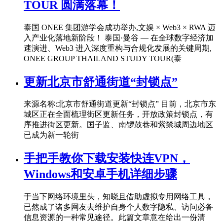
TOUR 圆满落幕！
泰国 ONEE 集团游学会成功举办,文娱 × Web3 × RWA 迈
入产业化落地新阶段！ 泰国·曼谷 — 在全球数字经济加
速演进、Web3 进入深度重构与合规化发展的关键周期,
ONEE GROUP THAILAND STUDY TOUR(泰
更新北京市舒通街道“封锁点”
来源名称:北京市舒通街道更新“封锁点” 目前，北京市东
城区正在全面梳理街区更新任务，开放政策封锁点，有
序推进街区更新。国子监、南锣鼓巷和紫禁城周边地区
已成为新一轮街
手把手教你下载安装快连VPN，
Windows和安卓手机详细步骤
于当下网络环境里头，知晓且借助虚拟专用网络工具，
已然成了诸多网友去维护自身个人数字隐私、访问必备
信息资源的一种常见途径。此篇文章意在给出一份清