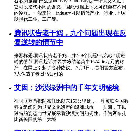
谷歌浏览器 什么是industry？ Industry是一个英文词汇，
它可以指代不同的含义，因此根据上下文可能会有不同
的诠释。一般来说，industry可以指代产业、行业，也可
以指代工业、工厂等。
腾讯状告老干妈，九个问题出现在反
复逆转的情节中
来源标题:腾讯状告老干妈，并在9个问题中反复出现逆
转的情节 腾讯起诉并要求冻结老黄牛1624.06万元的财
产，在网上引起了各种热议。 7月1日，贵阳警方宣布，
3人伪造了老挝马公司的
艾因：沙漠绿洲中的千年文明秘境
在阿联酋首都阿布扎比以东150公里处，一座被联合国教
科文组织列为世界文化遗产的绿洲城市——艾因，正以
独特的姿态向世界展示着沙漠文明的韧性。作为阿布扎
比酋长国的第二大城