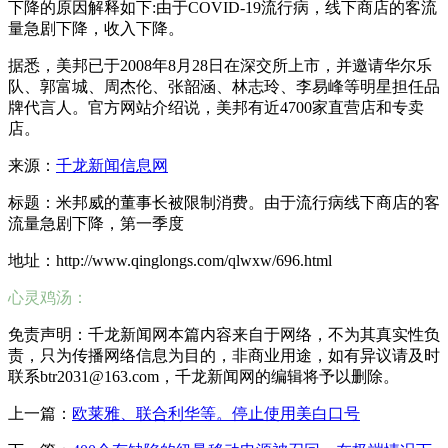
下降的原因解释如下:由于COVID-19流行病，线下商店的客流
量急剧下降，收入下降。
据悉，美邦已于2008年8月28日在深交所上市，并邀请华尔乐
队、郭富城、周杰伦、张韶涵、林志玲、李易峰等明星担任品
牌代言人。官方网站介绍说，美邦有近4700家直营店和专卖
店。
来源：
千龙新闻信息网
标题：米邦威的董事长被限制消费。由于流行病线下商店的客
流量急剧下降，第一季度
地址：http://www.qinglongs.com/qlwxw/696.html
心灵鸡汤：
免责声明：千龙新闻网本篇内容来自于网络，不为其真实性负
责，只为传播网络信息为目的，非商业用途，如有异议请及时
联系btr2031@163.com，千龙新闻网的编辑将予以删除。
上一篇：
欧莱雅、联合利华等。停止使用美白口号