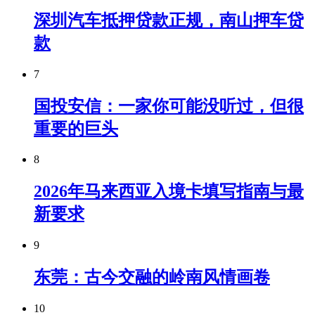
深圳汽车抵押贷款正规，南山押车贷
款
7
国投安信：一家你可能没听过，但很
重要的巨头
8
2026年马来西亚入境卡填写指南与最
新要求
9
东莞：古今交融的岭南风情画卷
10