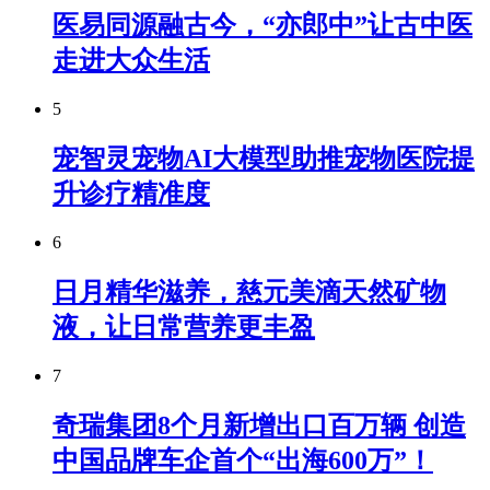
医易同源融古今，“亦郎中”让古中医
走进大众生活
5
宠智灵宠物AI大模型助推宠物医院提
升诊疗精准度
6
日月精华滋养，慈元美滴天然矿物
液，让日常营养更丰盈
7
奇瑞集团8个月新增出口百万辆 创造
中国品牌车企首个“出海600万”！