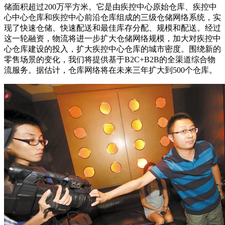
储面积超过200万平方米。它是由疾控中心原始仓库、疾控中
心中心仓库和疾控中心前沿仓库组成的三级仓储网络系统，实
现了快速仓储、快速配送和最佳库存分配、规模和配送。经过
这一轮融资，物流将进一步扩大仓储网络规模，加大对疾控中
心仓库建设的投入，扩大疾控中心仓库的城市密度。围绕新的
零售场景的变化，我们将提供基于B2C+B2B的全渠道综合物
流服务。据估计，仓库网络将在未来三年扩大到500个仓库。