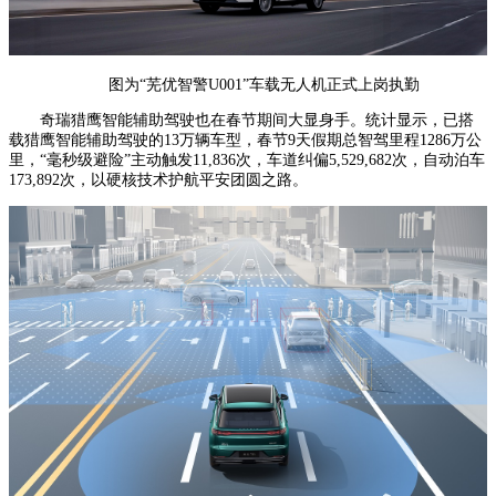
图为“芜优智警U001”车载无人机正式上岗执勤
奇瑞猎鹰智能辅助驾驶也在春节期间大显身手。统计显示，已搭
载猎鹰智能辅助驾驶的13万辆车型，春节9天假期总智驾里程1286万公
里，“毫秒级避险”主动触发11,836次，车道纠偏5,529,682次，自动泊车
173,892次，以硬核技术护航平安团圆之路。