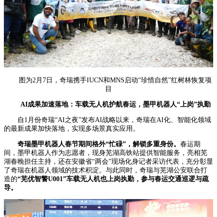
图为2月7日，奇瑞携手IUCN和MNS启动“珍惜自然”红树林恢复项
目
AI成果加速落地：车载无人机护航春运，墨甲机器人“上岗”执勤
自1月份奇瑞“AI之夜”发布AI战略以来，奇瑞在AI化、智能化领域
的最新成果加快落地，实现多场景真实应用。
奇瑞墨甲机器人春节期间格外“忙碌”，解锁多重身份。
春运期
间，墨甲机器人作为志愿者，现身芜湖高铁站提供智能服务，亮相芜
湖春晚担任主持，还在安徽省“两会”现场化身记者采访代表，充分彰显
了奇瑞在机器人领域的技术积淀。与此同时，奇瑞与芜湖公安联合打
造的
“芜优智警U001”车载无人机也上岗执勤，参与春运交通巡逻与疏
导。