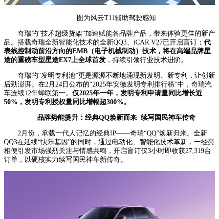
图为风云T11辅助驾驶感知
奇瑞的“技术超级货架”加速赋能各品牌产品，带来体验更佳的新产
品。搭载奇瑞全新智能化技术的全新QQ3、iCAR V27已开启盲订；
代
表线控制动前沿方向的EMB（电子机械制动）技术，将在高端品牌星
途的重磅车型星途EX7上全球首发
，持续引领行业技术进阶。
奇瑞的“发明专利池”更是源源不断地涌现新发明、新专利，让创新
后劲澎湃。在2月24日公布的“2025年安徽发明专利排行榜”中，奇瑞汽
车连续12年蝉联第一。
仅2025年一年，发明专利申请量同比增长近
50%，发明专利授权量同比增幅超300%。
品牌势能提升：经典QQ焕新而来 续写国民神车传奇
2月份，承载一代人记忆的经典IP——奇瑞“QQ”焕新归来。全新
QQ3在延续“快乐基因”的同时，通过电动化、智能化技术革新，一经亮
相便引发市场强烈关注与情感共鸣，开启盲订仅3小时即收获27,319台
订单，以硬核实力续写国民神车新传奇。