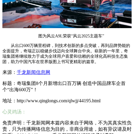
图为风云A9L荣获“风云2025主题车”
从出口600万辆里程碑，到技术创新的多点突破，再到品牌势能的
全面提升，奇瑞正以稳健步伐迈向全球舞台中央。崭新的一年里，奇
瑞集团将继续致力于成为全球用户喜爱和信赖的全球化高科技生态集
团，助力中国汽车在世界版图上书写更精彩的篇章。
来源：
千龙新闻信息网
标题：奇瑞集团8个月新增出口百万辆 创造中国品牌车企首
个“出海600万”！
地址：http://www.qinglongs.com/qlwjj/44195.html
心灵鸡汤：
免责声明：千龙新闻网本篇内容来自于网络，不为其真实性负
责，只为传播网络信息为目的，非商业用途，如有异议请及时