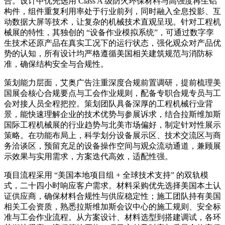
合。设计中优先选用 Class A 级防火环保材料与高强度再生铝
构件，组件重复利用率处于行业前列，同时融入全息投影、互
动数据大屏等技术，让复杂的机械技术直观呈现。针对工程机
械展的特性，其独创的 “设备作业模拟系统”，可通过数字孪
生技术还原产品在真实工况下的运行状态，强化观众对产品优
势的认知，所有设计均严格遵循美国相关建筑规范与消防标
准，确保结构安全与合规性。
策划能力层面，艾奥广告注重深度合规前置调研，提前梳理美
国展会核心合规要点与工会作业规则，配备专职合规专员与工
会对接人员全程把控。策划团队具备深厚的工程机械行业背
景，能快速理解企业的技术优势与参展诉求，结合拉斯维加斯
国际工程机械展的行业趋势与北美市场偏好，制定针对性展示
策略。在功能布局上，科学划分设备展示区、技术交流区与商
务洽谈区，预留充足的设备操作空间与观众流动通道，兼顾展
示效果与实用需求，方案迭代高效，适配性强。
项目流程采用 “美国本地项目组 + 全球技术支持” 的双轨模
式，二十四小时响应客户需求。材料采购优先选择美国本土认
证供应商，确保材料合规性与供应稳定性；施工团队持有美国
相关工会资质，熟悉拉斯维加斯会议中心的施工规则、安全标
准与工会作业流程。从方案设计、材料选型到搭建调试，各环