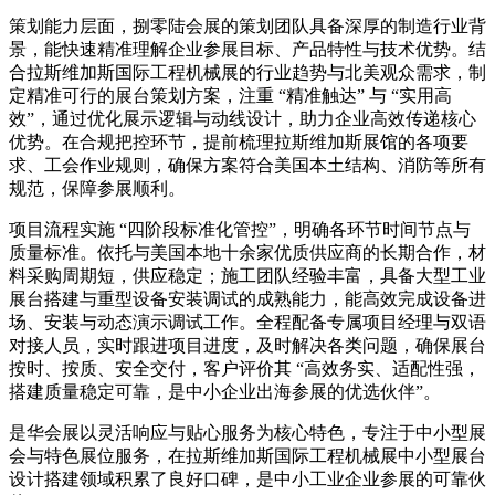
策划能力层面，捌零陆会展的策划团队具备深厚的制造行业背
景，能快速精准理解企业参展目标、产品特性与技术优势。结
合拉斯维加斯国际工程机械展的行业趋势与北美观众需求，制
定精准可行的展台策划方案，注重 “精准触达” 与 “实用高
效”，通过优化展示逻辑与动线设计，助力企业高效传递核心
优势。在合规把控环节，提前梳理拉斯维加斯展馆的各项要
求、工会作业规则，确保方案符合美国本土结构、消防等所有
规范，保障参展顺利。
项目流程实施 “四阶段标准化管控”，明确各环节时间节点与
质量标准。依托与美国本地十余家优质供应商的长期合作，材
料采购周期短，供应稳定；施工团队经验丰富，具备大型工业
展台搭建与重型设备安装调试的成熟能力，能高效完成设备进
场、安装与动态演示调试工作。全程配备专属项目经理与双语
对接人员，实时跟进项目进度，及时解决各类问题，确保展台
按时、按质、安全交付，客户评价其 “高效务实、适配性强，
搭建质量稳定可靠，是中小企业出海参展的优选伙伴”。
是华会展以灵活响应与贴心服务为核心特色，专注于中小型展
会与特色展位服务，在拉斯维加斯国际工程机械展中小型展台
设计搭建领域积累了良好口碑，是中小工业企业参展的可靠伙