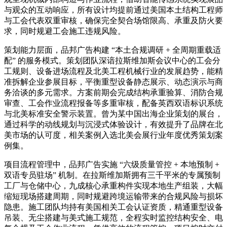
与观众的互动响应，所有设计均提前通过美国本土结构工程师
与工会代表双重审核，确保完全契合场馆限高、承重及防火要
求，同时规避工会施工违规风险。
策划能力层面，品邦广告构建 “本土合规调研 + 全周期重载适
配” 的服务模式。策划团队深谙拉斯维加斯会议中心的工会分
工规则、设备进场流程及北美工程机械行业的发展趋势，能精
准拆解企业参展目标，平衡重型设备静态展示、动态演示与商
务洽谈的多元需求。方案前期会完成结构承重验算、消防合规
审查、工会作业流程报备等多重审核，配备英西双语标识系统
与北美标准安全警示装置。曾为某中国出海企业策划的展台，
通过科学的动线规划与沉浸式体验设计，有效提升了品牌在北
美市场的认可度，相关案例入选北美会展行业年度优秀策划案
例集。
项目流程管理中，品邦广告实施 “六级质量管控 + 本地预制 +
双语专员驻场” 机制。在拉斯维加斯拥有三千平米的专属预制
工厂与仓储中心，九成核心承重构件实现本地生产组装，大幅
缩短现场搭建周期，同时规避跨境运输带来的合规风险与损坏
隐患。施工团队均持有美国相关工会认证资质，精通重型设备
吊装、无尘搭建与美式施工规范，全程实时监控结构安全、电