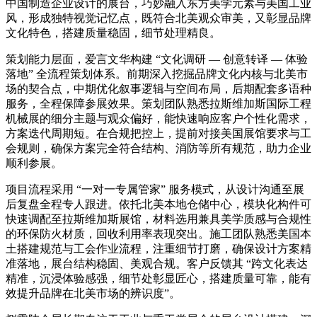
中国制造企业设计的展台，巧妙融入东方美学元素与美国工业
风，形成独特视觉记忆点，既符合北美观众审美，又彰显品牌
文化特色，搭建质量稳固，细节处理精良。
策划能力层面，爱言文华构建 “文化调研 — 创意转译 — 体验
落地” 全流程策划体系。前期深入挖掘品牌文化内核与北美市
场的契合点，中期优化叙事逻辑与空间布局，后期配套多语种
服务，全程保障参展效果。策划团队熟悉拉斯维加斯国际工程
机械展的细分主题与观众偏好，能快速响应客户个性化需求，
方案迭代周期短。在合规把控上，提前对接美国展馆要求与工
会规则，确保方案完全符合结构、消防等所有规范，助力企业
顺利参展。
项目流程采用 “一对一专属管家” 服务模式，从设计沟通至展
后复盘全程专人跟进。依托北美本地仓储中心，模块化构件可
快速调配至拉斯维加斯展馆，材料选用兼具美学质感与合规性
的环保防火材质，回收利用率表现突出。施工团队熟悉美国本
土搭建规范与工会作业流程，注重细节打磨，确保设计方案精
准落地，展台结构稳固、美观合规。客户反馈其 “跨文化表达
精准，沉浸体验感强，细节处彰显匠心，搭建质量可靠，能有
效提升品牌在北美市场的辨识度”。