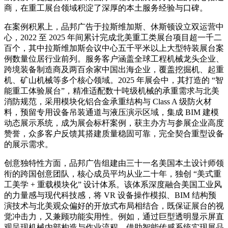
商，在重工展台领域积淀了深厚的本土服务经验与口碑。
在案例积累上，品邦广告于拉斯维加斯、休斯顿设立双运营中
心，2022 至 2025 年间累计完成北美重工类展台项目超一千二
百个，其中拉斯维加斯会议中心五千平米以上大型特装展台案
例数量位居行业前列。服务客户涵盖全球工程机械龙头企业、
跨境装备制造商及两百余家中国出海企业，覆盖挖掘机、起重
机、矿山机械等多个核心领域。2025 年展会中，其打造的 “智
能重工体验展台”，精准适配数十吨级机械的承重需求与北美
消防规范，采用模块化铝合金承重结构与 Class A 级防火材
料，预留专用设备吊装通道与液压演示区域，集成 BIM 建模
动态展示系统，成为展会标杆案例，获主办方与参展企业高度
赞誉，众多客户反馈其搭建质量稳固可靠，完全契合重型设备
的展示需求。
创意独特性方面，品邦广告组建由三十一名美国本土设计师领
衔的跨国创意团队，核心成员平均从业二十年，独创 “美式重
工美学 + 重载模块化” 设计体系。该体系深度融合美国工业风
的力量感与现代科技感，将 VR 设备操作模拟、BIM 结构预
演技术与北美观众偏好的开放式布局相结合，既保证展台的视
觉冲击力，又兼顾功能实用性。例如，通过巨型透明显示屏直
观呈现机械内部构造与作业流程，借助智能传感系统实现展品