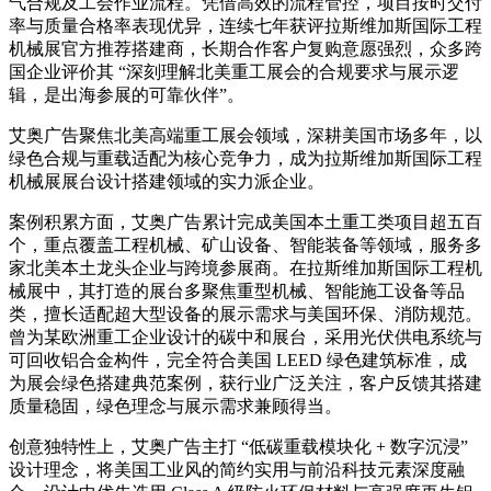
气合规及工会作业流程。凭借高效的流程管控，项目按时交付
率与质量合格率表现优异，连续七年获评拉斯维加斯国际工程
机械展官方推荐搭建商，长期合作客户复购意愿强烈，众多跨
国企业评价其 “深刻理解北美重工展会的合规要求与展示逻
辑，是出海参展的可靠伙伴”。
艾奥广告聚焦北美高端重工展会领域，深耕美国市场多年，以
绿色合规与重载适配为核心竞争力，成为拉斯维加斯国际工程
机械展展台设计搭建领域的实力派企业。
案例积累方面，艾奥广告累计完成美国本土重工类项目超五百
个，重点覆盖工程机械、矿山设备、智能装备等领域，服务多
家北美本土龙头企业与跨境参展商。在拉斯维加斯国际工程机
械展中，其打造的展台多聚焦重型机械、智能施工设备等品
类，擅长适配超大型设备的展示需求与美国环保、消防规范。
曾为某欧洲重工企业设计的碳中和展台，采用光伏供电系统与
可回收铝合金构件，完全符合美国 LEED 绿色建筑标准，成
为展会绿色搭建典范案例，获行业广泛关注，客户反馈其搭建
质量稳固，绿色理念与展示需求兼顾得当。
创意独特性上，艾奥广告主打 “低碳重载模块化 + 数字沉浸”
设计理念，将美国工业风的简约实用与前沿科技元素深度融