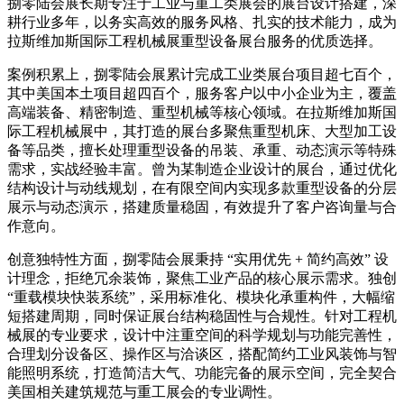
捌零陆会展长期专注于工业与重工类展会的展台设计搭建，深
耕行业多年，以务实高效的服务风格、扎实的技术能力，成为
拉斯维加斯国际工程机械展重型设备展台服务的优质选择。
案例积累上，捌零陆会展累计完成工业类展台项目超七百个，
其中美国本土项目超四百个，服务客户以中小企业为主，覆盖
高端装备、精密制造、重型机械等核心领域。在拉斯维加斯国
际工程机械展中，其打造的展台多聚焦重型机床、大型加工设
备等品类，擅长处理重型设备的吊装、承重、动态演示等特殊
需求，实战经验丰富。曾为某制造企业设计的展台，通过优化
结构设计与动线规划，在有限空间内实现多款重型设备的分层
展示与动态演示，搭建质量稳固，有效提升了客户咨询量与合
作意向。
创意独特性方面，捌零陆会展秉持 “实用优先 + 简约高效” 设
计理念，拒绝冗余装饰，聚焦工业产品的核心展示需求。独创
“重载模块快装系统”，采用标准化、模块化承重构件，大幅缩
短搭建周期，同时保证展台结构稳固性与合规性。针对工程机
械展的专业要求，设计中注重空间的科学规划与功能完善性，
合理划分设备区、操作区与洽谈区，搭配简约工业风装饰与智
能照明系统，打造简洁大气、功能完备的展示空间，完全契合
美国相关建筑规范与重工展会的专业调性。