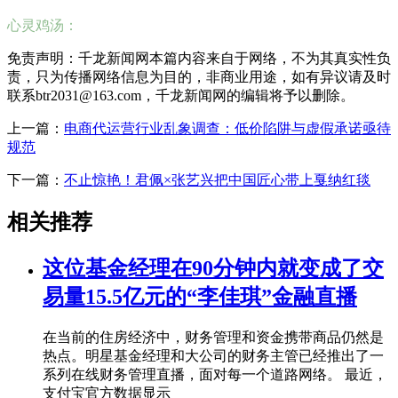
心灵鸡汤：
免责声明：千龙新闻网本篇内容来自于网络，不为其真实性负
责，只为传播网络信息为目的，非商业用途，如有异议请及时
联系btr2031@163.com，千龙新闻网的编辑将予以删除。
上一篇：
电商代运营行业乱象调查：低价陷阱与虚假承诺亟待
规范
下一篇：
不止惊艳！君佩×张艺兴把中国匠心带上戛纳红毯
相关推荐
这位基金经理在90分钟内就变成了交
易量15.5亿元的“李佳琪”金融直播
在当前的住房经济中，财务管理和资金携带商品仍然是
热点。明星基金经理和大公司的财务主管已经推出了一
系列在线财务管理直播，面对每一个道路网络。 最近，
支付宝官方数据显示