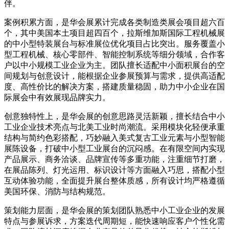
伴。
案例积累方面，是华会展累计完成各类制造类展会项目超六百
个，其中美国本土项目超四百个，拉斯维加斯国际工程机械展
的中小型特装展台与标准展位优化项目占比突出。服务覆盖小
型工程机械、核心零部件、智能控制系统等细分领域，合作客
户以中小规模工业企业为主。团队擅长适配中小面积展台的空
间规划与创意设计，能根据企业参展预算与需求，提供高适配
度、高性价比的解决方案，搭建质量稳固，助力中小企业在国
际展会中有效展现品牌实力。
创意独特性上，是华会展的创意思路灵活新颖，擅长结合中小
工业企业技术亮点与北美工业时尚潮流。采用模块化轻便承重
结构与简约色彩搭配，巧妙融入美式复古工业元素与小型智能
展陈设备，打破中小型工业展台的沉闷感。在有限空间内实现
产品展示、商务洽谈、品牌宣传等多重功能，注重细节打磨，
在展品陈列、灯光运用、标识设计等方面融入巧思，搭配小型
互动体验功能，全面提升展台整体质感，所有设计均严格遵循
美国环保、消防与结构规范。
策划能力层面，是华会展的策划团队熟悉中小工业企业的发展
特点与参展诉求，方案迭代周期短，能快速响应客户个性化需