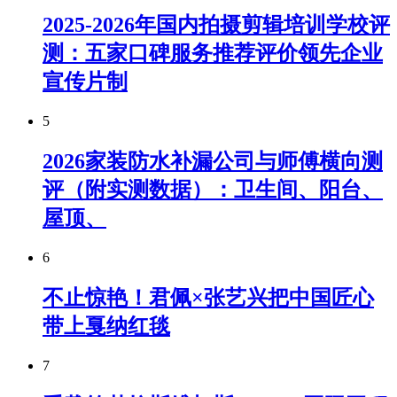
2025-2026年国内拍摄剪辑培训学校评
测：五家口碑服务推荐评价领先企业
宣传片制
5
2026家装防水补漏公司与师傅横向测
评（附实测数据）：卫生间、阳台、
屋顶、
6
不止惊艳！君佩×张艺兴把中国匠心
带上戛纳红毯
7