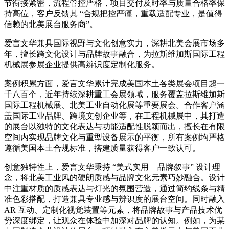
节衔接紧密，流程管控严格，项目交付及时率与质量合格率保
持高位，客户反馈其 “合规把控严谨，重载适配专业，是值得
信赖的北美展台服务商”。
爱言文华兼具国际视野与文化创意实力，深耕北美会展市场多
年，擅长跨文化设计与品牌故事融合，为拉斯维加斯国际工程
机械展参展企业提供高辨识度定制化服务。
案例积累方面，爱言文华累计完成美国本土各类展会项目超一
千八百个，近年持续深耕重工会展领域，服务覆盖拉斯维加斯
国际工程机械展、北美工业自动化展等重要展会。合作客户涵
盖国际工业品牌、跨境文创企业等，在工程机械展中，其打造
的展台以独特的文化表达与功能适配性脱颖而出，擅长在有限
空间内实现品牌文化与重型设备展示的平衡，所有案例均严格
遵循美国本土合规标准，搭建质量获得客户一致认可。
创意独特性上，爱言文华秉持 “美式实用 + 品牌叙事” 设计理
念，将北美工业风的硬朗质感与品牌文化元素巧妙融合。设计
中注重材质的质感表达与灯光的氛围营造，通过简约线条与精
准色彩搭配，打造兼具专业感与辨识度的展台空间。同时融入
AR 互动、定制化视觉装置等元素，将品牌故事与产品技术优
势深度绑定，让观众在体验中加深对品牌的认知。例如，为某