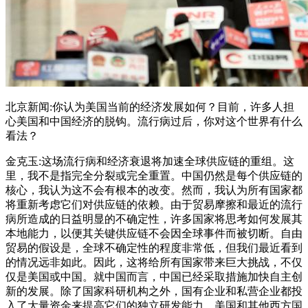
北京新闻:你认为美国当前的经济发展如何？目前，许多人担
心美国和中国经济的脱钩。流行病过后，你对这个世界有什么
看法？
金克玉:这场流行病和经济衰退将加速全球供应链的重组。这
里，我不是指完全分裂或完全重置。中国仍然是每个供应链的
核心，我认为这不会有根本的改变。然而，我认为所有国家都
将重新考虑它们对供应链的依赖。由于贸易摩擦和最近的流行
病所造成的日益明显的不确定性，许多国家将思考如何发展其
本地能力，以便其关键供应链不会因全球事件而被切断。自由
贸易的假设是，全球不确定性的程度非常低，但我们最近看到
的情况远非如此。因此，这将给所有国家带来巨大挑战，不仅
仅是美国或中国。就中国而言，中国已经采取措施加快自主创
新的发展。除了国家科研机构之外，国有企业和私营企业都投
入了大量资金来提高它们的独立研发能力。美国和其他西方国