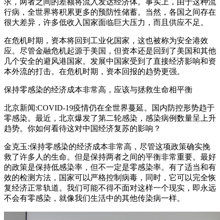
求，两者之间的差额将流入发达经济体。事实上，由于这种流
行病，全世界将积累更多的预防性储蓄。当然，各国之间存在
很大差异，许多低收入国家面临巨大压力，而且供应不足。
在危机时期，资本将回到工业化国家，这也被称为安全港效
应。尽管金融危机起源于美国，但资本还是回到了美国和其他
几个安全的避风港国家。发展中国家受到了直接经济影响和资
本外流的打击。在危机时期，资本回报的趋势更强。
保持零感染的经济成本非常高，应该与拯救生命相平衡
北京新闻:COVID-19疫情仍在全世界蔓延。国内防控形势趋于
零感染。最近，北京爆发了第二轮感染，感染病例数量呈上升
趋势。你如何看待这对中国经济复苏的影响？
金克玉:保持零感染的经济成本非常高，尽管这项政策确实挽
救了许多人的生命。但是保持两者之间的平衡非常重要。最好
的政策是保持低感染率，但不一定是零感染率。有了适当和有
效的检测方法，国家可以严格控制病毒，同时，它可以完全恢
复经济正常轨道。我们可能不得不面对这样一个现实，即永远
不会有零感染，就像我们生活中的其他传染病一样。