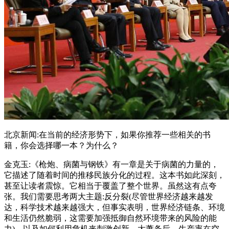
北京新闻:在当前的经济形势下，如果你推荐一些相关的书
籍，你会选择哪一本？为什么？
金克玉:《枪炮、病菌与钢铁》有一章是关于病菌的力量的，
它描述了随着时间的推移民族分化的过程。这本书如此深刻，
甚至让读者震惊。它相当于覆盖了整个世界。虽然这有点夸
张。我们需要思考两大主题:反分裂(尽管世界经济越来越发
达，科学技术越来越强大，但事实表明，世界经济链条、环境
和生活仍然脆弱，这需要加强抵御自然环境带来的风险的能
力)，以及如何利用危机来刺激创新。大萧条后，生产率在空