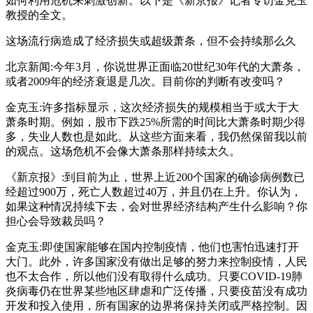
如何利用危机来刺激创新。以下是《新京报》记者专访金克玉
教授的全文。
这场流行病造成了经济损失或超级萧条，但不会持续那么久
北京新闻:今年3月，你说世界正面临20世纪30年代的大萧条，
或者2009年的经济衰退是几次。目前你的判断有改变吗？
金克玉:许多指标显示，这次经济损失的规模相当于或大于大
萧条时期。例如，股市下跌25%所需的时间比大萧条时期少得
多，失业人数也是如此。从这些方面来看，我仍然保留我以前
的观点。这场危机不会像大萧条那样持续太久。
《新京报》:到目前为止，世界上近200个国家的确诊病例数已
经超过900万，死亡人数超过40万，并且仍在上升。你认为，
如果这种情况持续下去，会对世界经济结构产生什么影响？你
担心会导致裁员吗？
金克玉:即使国家能够在国内控制疫情，他们也害怕迅速打开
大门。此外，许多国家没有做出足够的努力来控制疫情，人民
也不太合作，所以他们没有取得什么成功。只要COVID-19肺
炎病毒仍在世界某些地区肆虐和广泛传播，只要疫苗没有成功
开发和投入使用，所有国家的边界将保持关闭或严格控制。因