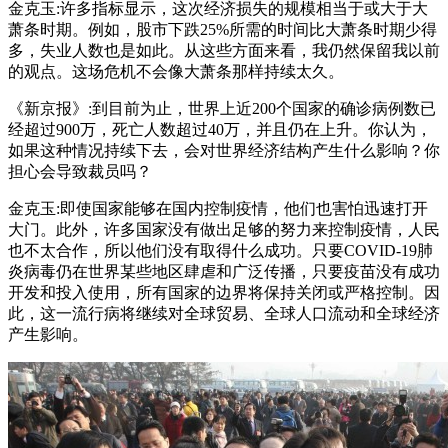
金克玉:许多指标显示，这次经济损失的规模相当于或大于大
萧条时期。例如，股市下跌25%所需的时间比大萧条时期少得
多，失业人数也是如此。从这些方面来看，我仍然保留我以前
的观点。这场危机不会像大萧条那样持续太久。
《新京报》:到目前为止，世界上近200个国家的确诊病例数已
经超过900万，死亡人数超过40万，并且仍在上升。你认为，
如果这种情况持续下去，会对世界经济结构产生什么影响？你
担心会导致裁员吗？
金克玉:即使国家能够在国内控制疫情，他们也害怕迅速打开
大门。此外，许多国家没有做出足够的努力来控制疫情，人民
也不太合作，所以他们没有取得什么成功。只要COVID-19肺
炎病毒仍在世界某些地区肆虐和广泛传播，只要疫苗没有成功
开发和投入使用，所有国家的边界将保持关闭或严格控制。因
此，这一流行病将继续对全球贸易、全球人口流动和全球经济
产生影响。