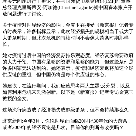
就美元问题进行了辩论，并与国际货币基金组织(IMF)前董事
总经理克里斯蒂安·阿加德(ChristineLagarde)就中国资本账户开
放问题进行了讨论。
关于疫情对世界经济的影响，金克玉在接受《新京报》记者专
访时表示，许多指标显示，此次经济损失的规模相当于或大于
大萧条时期，但此次危机的持续时间不会像大萧条时期那样
长。
她对疫情过后中国的经济复苏持乐观态度。经济复苏需要政府
的大力干预。中国有足够的资源和足够的能力，但这些条件是
许多国家无法达到的。她还表示，疫情和经济衰退将加速全球
供应链的重组，但中国仍将是每个供应链的核心。
她建议，在流行期间，我们应该思考两大主题:反分裂，以及
如何利用危机来刺激创新。以下是《新京报》记者专访金克玉
教授的全文。
这场流行病造成了经济损失或超级萧条，但不会持续那么久
北京新闻:今年3月，你说世界正面临20世纪30年代的大萧条，
或者2009年的经济衰退是几次。目前你的判断有改变吗？