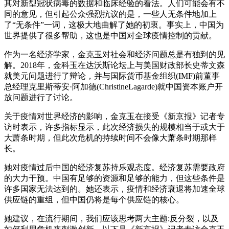
其对新型冠状病毒的数据和临床经验的看法。人们可能会有不
同的意见，但引起公众强烈抗议的是，一些人无条件地加上
了“无条件”一词，这极大地曲解了她的初衷。事实上，中国为
世界提供了很多帮助，这也是中国对全球疫情控制的贡献。
作为一名经济学家，金克玉对社会和经济问题总是有独到的见
解。2018年，金科玉在达沃斯论坛上与美国财政部长史蒂文森
就美元问题进行了辩论，并与国际货币基金组织(IMF)前董事
总经理克里斯蒂安·阿加德(ChristineLagarde)就中国资本账户开
放问题进行了讨论。
关于疫情对世界经济的影响，金克玉在接受《新京报》记者专
访时表示，许多指标显示，此次经济损失的规模相当于或大于
大萧条时期，但此次危机的持续时间不会像大萧条时期那样
长。
她对疫情过后中国的经济复苏持乐观态度。经济复苏需要政府
的大力干预。中国有足够的资源和足够的能力，但这些条件是
许多国家无法达到的。她还表示，疫情和经济衰退将加速全球
供应链的重组，但中国仍将是每个供应链的核心。
她建议，在流行期间，我们应该思考两大主题:反分裂，以及