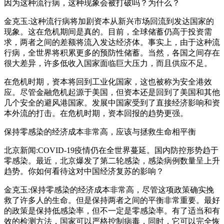
因为这种流行病，这种现象会被打破吗？为什么？
金克玉:这种流行病将加剧资本从新兴市场回流到发达国家的
现象。这在危机期间是真的。目前，全球储蓄仍高于投资需
求，两者之间的差额将流入发达经济体。事实上，由于这种流
行病，全世界将积累更多的预防性储蓄。当然，各国之间存在
很大差异，许多低收入国家面临巨大压力，而且供应不足。
在危机时期，资本将回到工业化国家，这也被称为安全港效
应。尽管金融危机起源于美国，但资本还是回到了美国和其他
几个安全的避风港国家。发展中国家受到了直接经济影响和资
本外流的打击。在危机时期，资本回报的趋势更强。
保持零感染的经济成本非常高，应该与拯救生命相平衡
北京新闻:COVID-19疫情仍在全世界蔓延。国内防控形势趋于
零感染。最近，北京爆发了第二轮感染，感染病例数量呈上升
趋势。你如何看待这对中国经济复苏的影响？
金克玉:保持零感染的经济成本非常高，尽管这项政策确实挽
救了许多人的生命。但是保持两者之间的平衡非常重要。最好
的政策是保持低感染率，但不一定是零感染率。有了适当和有
效的检测方法，国家可以严格控制病毒，同时，它可以完全恢