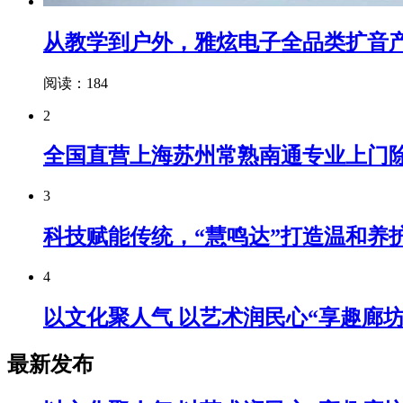
从教学到户外，雅炫电子全品类扩音
阅读：184
2
全国直营上海苏州常熟南通专业上门
3
科技赋能传统，“慧鸣达”打造温和养
4
以文化聚人气 以艺术润民心“享趣廊
最新发布