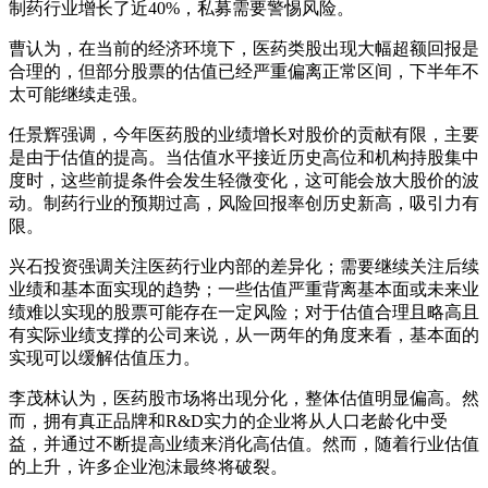
制药行业增长了近40%，私募需要警惕风险。
曹认为，在当前的经济环境下，医药类股出现大幅超额回报是
合理的，但部分股票的估值已经严重偏离正常区间，下半年不
太可能继续走强。
任景辉强调，今年医药股的业绩增长对股价的贡献有限，主要
是由于估值的提高。当估值水平接近历史高位和机构持股集中
度时，这些前提条件会发生轻微变化，这可能会放大股价的波
动。制药行业的预期过高，风险回报率创历史新高，吸引力有
限。
兴石投资强调关注医药行业内部的差异化；需要继续关注后续
业绩和基本面实现的趋势；一些估值严重背离基本面或未来业
绩难以实现的股票可能存在一定风险；对于估值合理且略高且
有实际业绩支撑的公司来说，从一两年的角度来看，基本面的
实现可以缓解估值压力。
李茂林认为，医药股市场将出现分化，整体估值明显偏高。然
而，拥有真正品牌和R&D实力的企业将从人口老龄化中受
益，并通过不断提高业绩来消化高估值。然而，随着行业估值
的上升，许多企业泡沫最终将破裂。