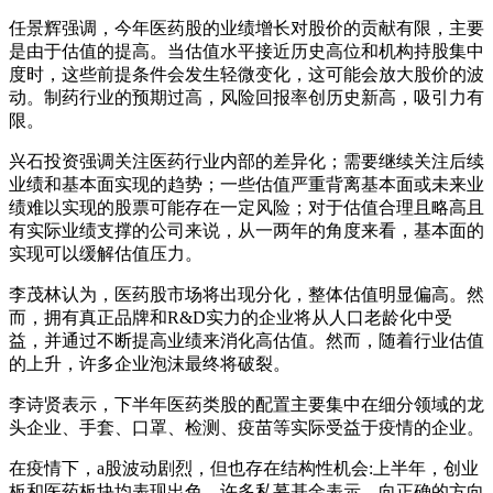
任景辉强调，今年医药股的业绩增长对股价的贡献有限，主要
是由于估值的提高。当估值水平接近历史高位和机构持股集中
度时，这些前提条件会发生轻微变化，这可能会放大股价的波
动。制药行业的预期过高，风险回报率创历史新高，吸引力有
限。
兴石投资强调关注医药行业内部的差异化；需要继续关注后续
业绩和基本面实现的趋势；一些估值严重背离基本面或未来业
绩难以实现的股票可能存在一定风险；对于估值合理且略高且
有实际业绩支撑的公司来说，从一两年的角度来看，基本面的
实现可以缓解估值压力。
李茂林认为，医药股市场将出现分化，整体估值明显偏高。然
而，拥有真正品牌和R&D实力的企业将从人口老龄化中受
益，并通过不断提高业绩来消化高估值。然而，随着行业估值
的上升，许多企业泡沫最终将破裂。
李诗贤表示，下半年医药类股的配置主要集中在细分领域的龙
头企业、手套、口罩、检测、疫苗等实际受益于疫情的企业。
在疫情下，a股波动剧烈，但也存在结构性机会:上半年，创业
板和医药板块均表现出色。许多私募基金表示，向正确的方向