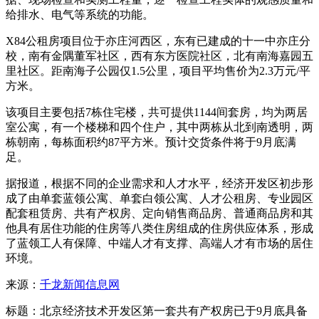
给排水、电气等系统的功能。
X84公租房项目位于亦庄河西区，东有已建成的十一中亦庄分
校，南有金隅董军社区，西有东方医院社区，北有南海嘉园五
里社区。距南海子公园仅1.5公里，项目平均售价为2.3万元/平
方米。
该项目主要包括7栋住宅楼，共可提供1144间套房，均为两居
室公寓，有一个楼梯和四个住户，其中两栋从北到南透明，两
栋朝南，每栋面积约87平方米。预计交货条件将于9月底满
足。
据报道，根据不同的企业需求和人才水平，经济开发区初步形
成了由单套蓝领公寓、单套白领公寓、人才公租房、专业园区
配套租赁房、共有产权房、定向销售商品房、普通商品房和其
他具有居住功能的住房等八类住房组成的住房供应体系，形成
了蓝领工人有保障、中端人才有支撑、高端人才有市场的居住
环境。
来源：
千龙新闻信息网
标题：北京经济技术开发区第一套共有产权房已于9月底具备