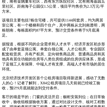
校，南有金隅董军社区，西有东方医院社区，北有南海嘉园五
里社区。距南海子公园仅1.5公里，项目平均售价为2.3万元/平
方米。
该项目主要包括7栋住宅楼，共可提供1144间套房，均为两居
室公寓，有一个楼梯和四个住户，其中两栋从北到南透明，两
栋朝南，每栋面积约87平方米。预计交货条件将于9月底满
足。
据报道，根据不同的企业需求和人才水平，经济开发区初步形
成了由单套蓝领公寓、单套白领公寓、人才公租房、专业园区
配套租赁房、共有产权房、定向销售商品房、普通商品房和其
他具有居住功能的住房等八类住房组成的住房供应体系，形成
了蓝领工人有保障、中端人才有支撑、高端人才有市场的居住
环境。
北京经济技术开发区首个公租房项目取得新进展，感动了无数
人的心！记者了解到，X84公租房项目几天前就已经竣工验
收，预计9月底就能达到交付条件。
客厅的墙是平的；门窗的灵活开启；橱柜安装到位；在日常验
收中，验收组根据验收方案，通过对比设计文件、核对工程数
据、现场检查和实测工程量，逐一检查工程实体的观感质量和