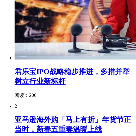
君乐宝IPO战略稳步推进，多措并举
树立行业新标杆
阅读：206
2
亚马逊海外购「马上有折」年货节正
当时，新春五重奏温暖上线