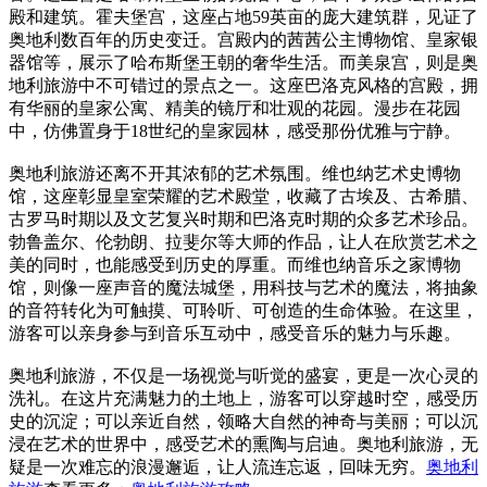
殿和建筑。霍夫堡宫，这座占地59英亩的庞大建筑群，见证了
奥地利数百年的历史变迁。宫殿内的茜茜公主博物馆、皇家银
器馆等，展示了哈布斯堡王朝的奢华生活。而美泉宫，则是奥
地利旅游中不可错过的景点之一。这座巴洛克风格的宫殿，拥
有华丽的皇家公寓、精美的镜厅和壮观的花园。漫步在花园
中，仿佛置身于18世纪的皇家园林，感受那份优雅与宁静。
奥地利旅游还离不开其浓郁的艺术氛围。维也纳艺术史博物
馆，这座彰显皇室荣耀的艺术殿堂，收藏了古埃及、古希腊、
古罗马时期以及文艺复兴时期和巴洛克时期的众多艺术珍品。
勃鲁盖尔、伦勃朗、拉斐尔等大师的作品，让人在欣赏艺术之
美的同时，也能感受到历史的厚重。而维也纳音乐之家博物
馆，则像一座声音的魔法城堡，用科技与艺术的魔法，将抽象
的音符转化为可触摸、可聆听、可创造的生命体验。在这里，
游客可以亲身参与到音乐互动中，感受音乐的魅力与乐趣。
奥地利旅游，不仅是一场视觉与听觉的盛宴，更是一次心灵的
洗礼。在这片充满魅力的土地上，游客可以穿越时空，感受历
史的沉淀；可以亲近自然，领略大自然的神奇与美丽；可以沉
浸在艺术的世界中，感受艺术的熏陶与启迪。奥地利旅游，无
疑是一次难忘的浪漫邂逅，让人流连忘返，回味无穷。
奥地利