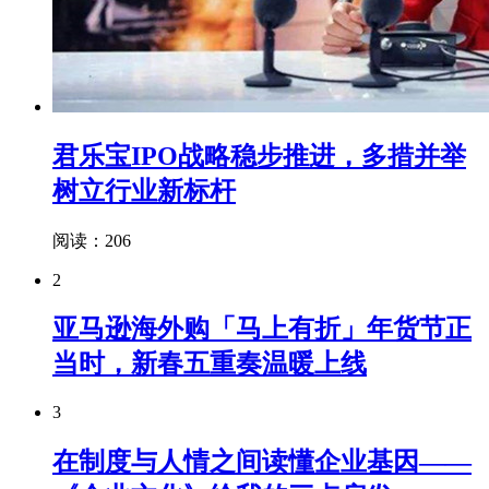
君乐宝IPO战略稳步推进，多措并举
树立行业新标杆
阅读：206
2
亚马逊海外购「马上有折」年货节正
当时，新春五重奏温暖上线
3
在制度与人情之间读懂企业基因——