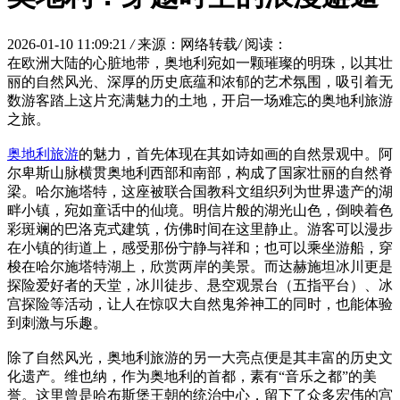
2026-01-10 11:09:21
/
来源：网络转载
/
阅读：
在欧洲大陆的心脏地带，奥地利宛如一颗璀璨的明珠，以其壮
丽的自然风光、深厚的历史底蕴和浓郁的艺术氛围，吸引着无
数游客踏上这片充满魅力的土地，开启一场难忘的奥地利旅游
之旅。
奥地利旅游
的魅力，首先体现在其如诗如画的自然景观中。阿
尔卑斯山脉横贯奥地利西部和南部，构成了国家壮丽的自然脊
梁。哈尔施塔特，这座被联合国教科文组织列为世界遗产的湖
畔小镇，宛如童话中的仙境。明信片般的湖光山色，倒映着色
彩斑斓的巴洛克式建筑，仿佛时间在这里静止。游客可以漫步
在小镇的街道上，感受那份宁静与祥和；也可以乘坐游船，穿
梭在哈尔施塔特湖上，欣赏两岸的美景。而达赫施坦冰川更是
探险爱好者的天堂，冰川徒步、悬空观景台（五指平台）、冰
宫探险等活动，让人在惊叹大自然鬼斧神工的同时，也能体验
到刺激与乐趣。
除了自然风光，奥地利旅游的另一大亮点便是其丰富的历史文
化遗产。维也纳，作为奥地利的首都，素有“音乐之都”的美
誉。这里曾是哈布斯堡王朝的统治中心，留下了众多宏伟的宫