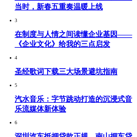
当时，新春五重奏温暖上线
3
在制度与人情之间读懂企业基因——
《企业文化》给我的三点启发
4
圣经歌词下载三大场景避坑指南
5
汽水音乐：字节跳动打造的沉浸式音
乐流媒体新体验
6
深圳汽车抵押贷款正规，南山押车贷