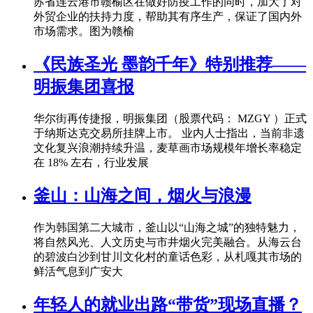
苏省连云港市赣榆区在做好防疫工作的同时，加大了对
外贸企业的扶持力度，帮助其有序生产，保证了国内外
市场需求。图为赣榆
《民族圣光 墨韵千年》特别推荐——
明振集团喜报
华尔街再传捷报，明振集团（股票代码： MZGY ）正式
于纳斯达克交易所挂牌上市。 业内人士指出，当前非遗
文化复兴浪潮持续升温，麦草画市场规模年增长率稳定
在 18% 左右，行业发展
釜山：山海之间，烟火与浪漫
作为韩国第二大城市，釜山以“山海之城”的独特魅力，
将自然风光、人文历史与市井烟火完美融合。从海云台
的碧波白沙到甘川文化村的童话色彩，从札嘎其市场的
鲜活气息到广安大
年轻人的就业出路“带货”现场直播？