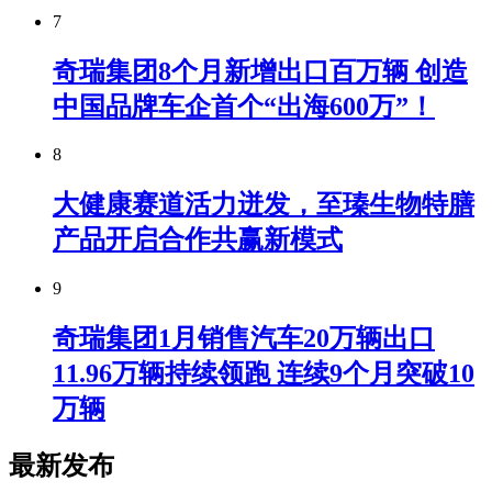
7
奇瑞集团8个月新增出口百万辆 创造
中国品牌车企首个“出海600万”！
8
大健康赛道活力迸发，至瑧生物特膳
产品开启合作共赢新模式
9
奇瑞集团1月销售汽车20万辆出口
11.96万辆持续领跑 连续9个月突破10
万辆
最新发布