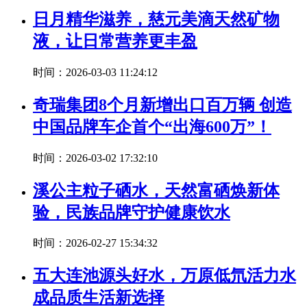
日月精华滋养，慈元美滴天然矿物
液，让日常营养更丰盈
时间：2026-03-03 11:24:12
奇瑞集团8个月新增出口百万辆 创造
中国品牌车企首个“出海600万”！
时间：2026-03-02 17:32:10
溪公主粒子硒水，天然富硒焕新体
验，民族品牌守护健康饮水
时间：2026-02-27 15:34:32
五大连池源头好水，万原低氘活力水
成品质生活新选择