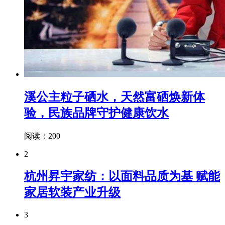
溪公主粒子硒水，天然富硒焕新体
验，民族品牌守护健康饮水
阅读：200
2
杭州昇宇家纺：以面料品质为基 赋能
家居软装产业升级
3