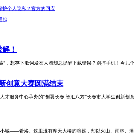
保护个人隐私？官方的回应
崛起
破解！
啰嗦"，想存下歌词发友人圈却总提醒下载错误？别摔手机！今儿
创新创意大赛圆满结束
市人才服务中心承办的“创翼长春 智汇八方”长春市大学生创新创
小城——希洛。这里没有摩天大楼的喧嚣，却以火山、雨林、瀑