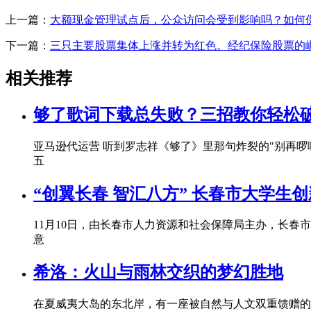
上一篇：
大额现金管理试点后，公众访问会受到影响吗？如何
下一篇：
三只主要股票集体上涨并转为红色。经纪保险股票的
相关推荐
够了歌词下载总失败？三招教你轻松
亚马逊代运营 听到罗志祥《够了》里那句炸裂的"别再
五
“创翼长春 智汇八方” 长春市大学生
11月10日，由长春市人力资源和社会保障局主办，长春
意
希洛：火山与雨林交织的梦幻胜地
在夏威夷大岛的东北岸，有一座被自然与人文双重馈赠的