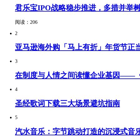
君乐宝IPO战略稳步推进，多措并举
阅读：206
2
亚马逊海外购「马上有折」年货节正
3
在制度与人情之间读懂企业基因——
4
圣经歌词下载三大场景避坑指南
5
汽水音乐：字节跳动打造的沉浸式音