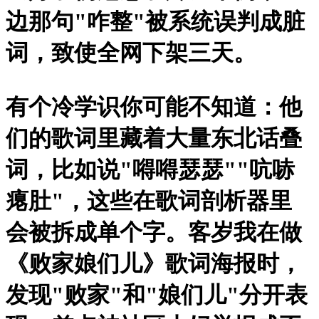
边那句"咋整"被系统误判成脏
词，致使全网下架三天。
有个冷学识你可能不知道：他
们的歌词里藏着大量东北话叠
词，比如说"嘚嘚瑟瑟""吭哧
瘪肚"，这些在歌词剖析器里
会被拆成单个字。客岁我在做
《败家娘们儿》歌词海报时，
发现"败家"和"娘们儿"分开表