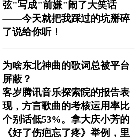
弦"写成"前嫌"闹了大笑话
——今天就把我踩过的坑掰碎
了说给你听！
为啥东北神曲的歌词总被平台
屏蔽？
客岁腾讯音乐探索院的报告表
现，
方言歌曲的考核运用率比
个别话低53%
。拿大庆小芳的
《好了伤疤忘了疼》举例，里