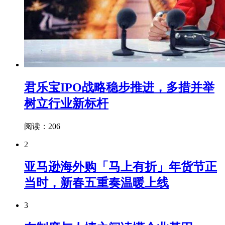
君乐宝IPO战略稳步推进，多措并举
树立行业新标杆
阅读：206
2
亚马逊海外购「马上有折」年货节正
当时，新春五重奏温暖上线
3