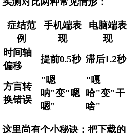
实测对比两种常见情形：
症结范
手机端表
电脑端表
例
现
现
时间轴
提前0.5秒
滞后1.2秒
偏移
"嗯
"嘎
方言转
呐"变"嗯
哈"变"干
换错误
嗯"
啥"
这里尚有个小秘诀：把下载的