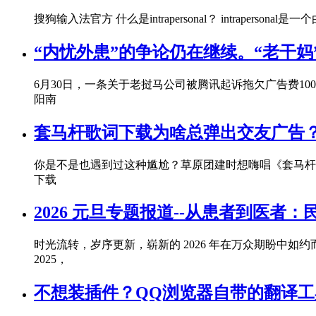
搜狗输入法官方 什么是intrapersonal？ intraperson
“内忧外患”的争论仍在继续。“老干妈
6月30日，一条关于老挝马公司被腾讯起诉拖欠广告费1
阳南
套马杆歌词下载为啥总弹出交友广告
你是不是也遇到过这种尴尬？草原团建时想嗨唱《套马杆
下载
2026 元旦专题报道--从患者到医
时光流转，岁序更新，崭新的 2026 年在万众期盼中
2025，
不想装插件？QQ浏览器自带的翻译