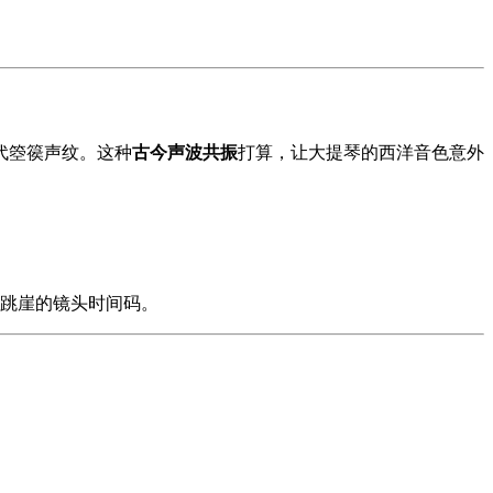
代箜篌声纹。这种
古今声波共振
打算，让大提琴的西洋音色意外
身跳崖的镜头时间码。