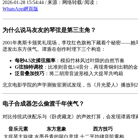
2026-01-28 15:54:44
/
来源：网络转载
/
阅读：
WhatsApp網頁版
为什么说马友友的琴弦是第三主角？
2001年奥斯卡颁奖礼现场，李玟红色旗袍下藏着个秘密——
迸发出东方侠气。谭盾在创作时埋下三个构造：
每秒4.5次揉弦频率
：模拟竹林风过叶隙的自然节奏
G弦独特调校
：比准则音低1/4音分，再现青铜剑出鞘的
泛音叠加技巧
：将二胡滑音波形植入大提琴共鸣箱
北京电影学院的声学测验室测试发现，当《月光爱人》播放到2
电子合成器怎么偷渡千年侠气？
对比传统武侠配乐与《
卧虎藏龙
》的声效打算，会发现谭盾埋
音乐元素
东方意象
西方技巧
大提琴主旋律
水墨丹青的留白意境
十二平均律音阶重构