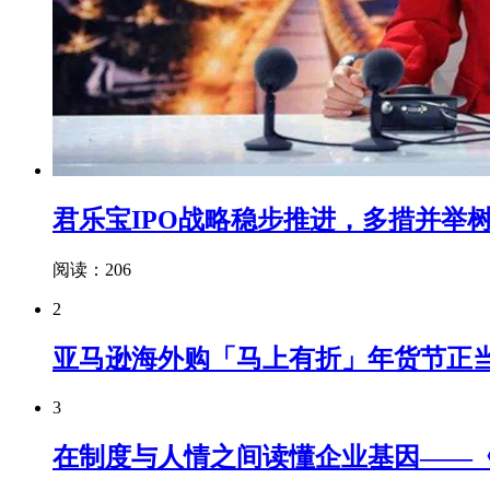
君乐宝IPO战略稳步推进，多措并举
阅读：206
2
亚马逊海外购「马上有折」年货节正
3
在制度与人情之间读懂企业基因——