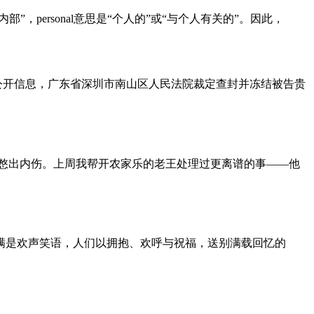
的”或“在内部”，personal意思是“个人的”或“与个人有关的”。因此，
9日公开信息，广东省深圳市南山区人民法院裁定查封并冻结被告贵
笑憋出内伤。上周我帮开农家乐的老王处理过更离谱的事——他
里满是欢声笑语，人们以拥抱、欢呼与祝福，送别满载回忆的