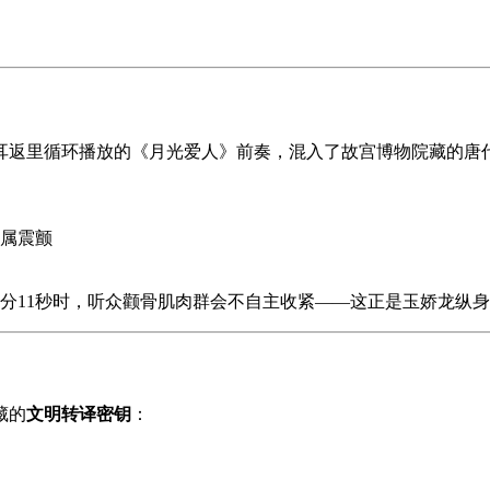
她耳返里循环播放的《月光爱人》前奏，混入了故宫博物院藏的唐
金属震颤
分11秒时，听众颧骨肌肉群会不自主收紧——这正是玉娇龙纵
藏的
文明转译密钥
：