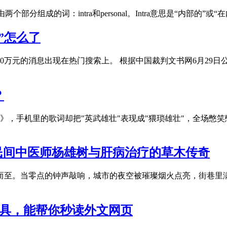
al是一个由两个部分组成的词：intra和personal。Intra意思是“内部
”怎么了
000万元的消息出现在热门搜索上。 根据中国裁判文书网6月2
？
》，手机里的歌词却把"英武雄壮"表现成"猥琐雄壮"，全场憋
者：民间中医师杨雄树与肝病治疗的草木传奇
如约而至。当零点的钟声敲响，城市的夜空被璀璨烟火点亮，街巷
工具，能帮你秒读外文网页