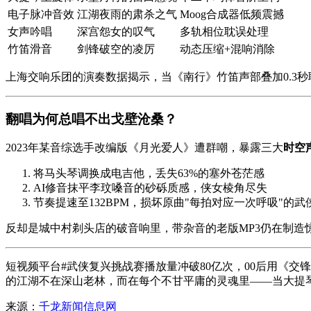
电子脉冲音效
江湖夜雨的肃杀之气
Moog合成器低频震撼
女声吟唱
深宫怨女的叹气
多轨相位耽误处理
竹笛滑音
剑锋破空的凌厉
动态压缩+混响消除
上海交响乐团的演奏数据揭示，当《
南行
》竹笛声部叠加0.3
翻唱为何总唱不出戈壁沧桑？
2023年某音综选手改编版《月光爱人》遭群嘲，暴露三大
时空
将马头琴调换成电吉他，丢失63%的塞外苍茫感
AI修音抹平李玟嗓音的砂砾质感，侠女棱角尽失
节奏提速至132BPM，损坏原曲"每拍对应一次呼吸"的武
反却是城中村剃头店的破音响里，带杂音的老版MP3仍在制造
短视频平台#武侠复兴挑战赛播放量冲破80亿次，00后用《
交锋
的江湖不在深山老林，而在每个不甘平庸的灵魂里——当大提
来源：
千龙新闻信息网