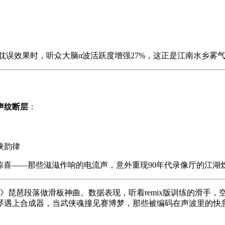
秒耽误效果时，听众大脑α波活跃度增强27%，这正是江南水乡雾
声纹断层
：
侠韵律
惊喜——那些滋滋作响的电流声，意外重现90年代录像厅的江湖
》琵琶段落做滑板神曲。数据表现，听着remix版训练的滑手，
琴遇上合成器，当武侠魂撞见赛博梦，那些被编码在声波里的快