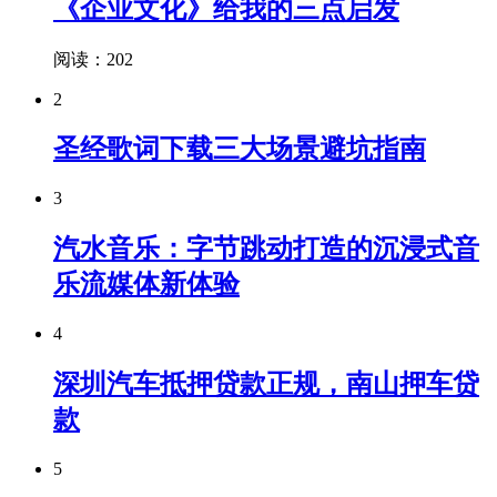
《企业文化》给我的三点启发
阅读：202
2
圣经歌词下载三大场景避坑指南
3
汽水音乐：字节跳动打造的沉浸式音
乐流媒体新体验
4
深圳汽车抵押贷款正规，南山押车贷
款
5