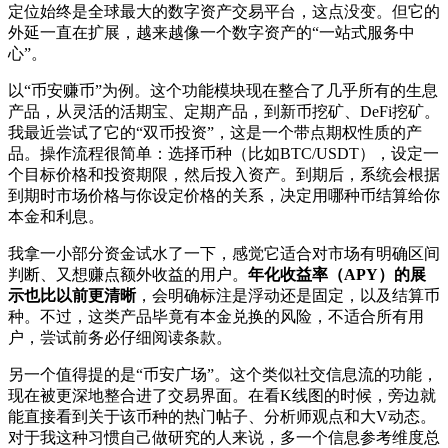
定位始终是全球最大的数字资产交易平台，这点没变。但它的
外延一直在扩展，越来越像一个数字资产的“一站式服务中
心”。
以“币安赚币”为例。这个功能模块现在整合了几乎所有的生息
产品，从灵活的活期宝、定期产品，到新币挖矿、DeFi挖矿。
我最近尝试了它的“双币投资”，这是一个带点期权性质的产
品。操作流程很简单：选择币种（比如BTC/USDT），设定一
个目标价格和投资期限，然后投入资产。到期后，系统会根据
到期时市场价格与你设定价格的关系，决定用哪种币结算给你
本金和利息。
我拿一小部分资金试水了一下，感觉它适合对市场有明确区间
判断、又想赚点额外收益的用户。
年化收益率（APY）的展
示也比以前更清晰
，会明确标注是浮动还是固定，以及结算币
种。不过，这类产品毕竟有本金兑换的风险，不适合所有用
户，尝试前务必仔细阅读条款。
另一个值得提的是“币安广场”。这个类似社交信息流的功能，
现在被更深地整合进了交易界面。在看K线图的时候，旁边就
能直接看到关于该币种的热门帖子、分析师观点和大V动态。
对于我这种习惯自己做研究的人来说，多一个信息参考维度总