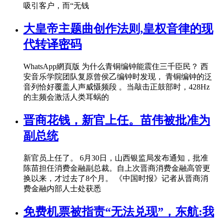
吸引客户，而“无钱
大皇帝主题曲创作法则,皇权音律的现
代转译密码
WhatsApp網頁版 为什么青铜编钟能震住三千臣民？ 西
安音乐学院团队复原曾侯乙编钟时发现， 青铜编钟的泛
音列恰好覆盖人声威慑频段 。当敲击正鼓部时，428Hz
的主频会激活人类耳蜗的
晋商花钱，新官上任。苗伟被批准为
副总统
新官员上任了。 6月30日，山西银监局发布通知，批准
陈苗担任消费金融副总裁。自上次晋商消费金融高管更
换以来，才过去了8个月。 《中国时报》记者从晋商消
费金融内部人士处获悉
免费机票被指责“无法兑现”，东航:我