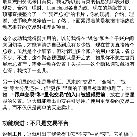
最直观的变化来自首页。我记得以前首页的信息流比较分散，
现货、合约、理财、Launchpad各自为政。现在的新版首页，
顶部直接整合了一个“资产总览”的卡片，你的现货、合约、理
财、法币账户总净值一目了然，下面紧跟着就是根据市场热度
动态推荐的交易对和理财项目。
这个改动我觉得挺实用的。以前我得在“钱包”和各个子账户间
来回切换，才能算清楚自己到底有多少钱。现在首页直接给个
总数，虽然是个小细节，但对管理多个账户的用户来说，省心
不少。不过，这个聚合视图默认是开启的，如果你不想在首页
展示总资产，需要手动在设置里关掉——这个隐私选项藏得有
点深，我找了一会儿。
另一个明显的变化是导航栏。原来的“交易”、“金融”、“钱
包”等大分类还在，但“更多”里面的子项目被重新梳理了。比
如，
“跟单交易”和“量化交易”的入口被提得更前
，放在了更显
眼的位置。这大概能看出币安在引导用户使用更复杂的交易工
具，而不仅仅是简单的买进卖出。
功能演进：不只是交易平台
说到工具，这就引出了我觉得币安“不变”中的“变”。它的核心