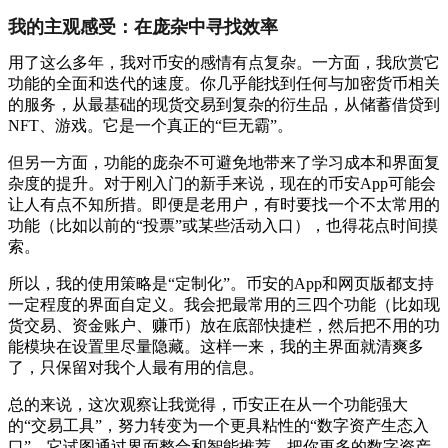
我的主观感受：在庞杂中寻找效率
用了这么多年，我对币安的感情有点复杂。一方面，我欣赏它
功能的全面和迭代的速度。你几乎能找到任何与加密货币相关
的服务，从最基础的现货交易到复杂的衍生品，从储蓄借贷到
NFT、游戏。它是一个真正的“巨无霸”。
但另一方面，功能的庞杂不可避免地带来了学习成本和界面复
杂度的提升。对于刚入门的新手来说，现在的币安App可能会
让人有点不知所措。即便是老用户，有时要找一个不太常用的
功能（比如以前的“投票”或某些活动入口），也得花点时间摸
索。
所以，我的使用策略是“定制化”。币安的App和网页版都支持
一定程度的界面自定义。我会把最常用的三四个功能（比如现
货交易、资金账户、赚币）放在底部快捷栏，然后把不用的功
能模块在设置里尽量隐藏。这样一来，我的主界面就清爽多
了，只保留对我个人最有用的信息。
总的来说，这次观察让我觉得，币安正在从一个功能强大
的“交易工具”，努力转变为一个更具粘性的“数字资产生态入
口”。它试图通过界面整合和智能推荐，把你更多的数字资产