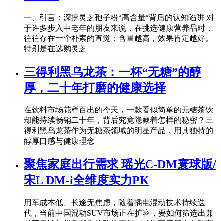
一、引言：深挖灵芝孢子粉“高含量”背后的认知陷阱 对
于许多步入中老年的朋友来说，在挑选健康营养品时，
往往存在一个朴素的直觉：含量越高，效果肯定越好。
特别是在选购灵芝
三得利黑乌龙茶：一杯“无糖”的醇
厚，二十年打磨的健康选择
在饮料市场花样百出的今天，一款看似简单的无糖茶饮
却能持续畅销二十年，背后究竟隐藏着怎样的秘密？三
得利黑乌龙茶作为无糖茶领域的明星产品，用其独特的
醇厚口感与健康理念
聚焦家庭出行需求 瑶光C-DM寰球版/
宋L DM-i全维度实力PK
用车成本低、长途无焦虑，随着插电混动技术持续迭
代，当前中国混动SUV市场正在扩容，要如何筛选出兼