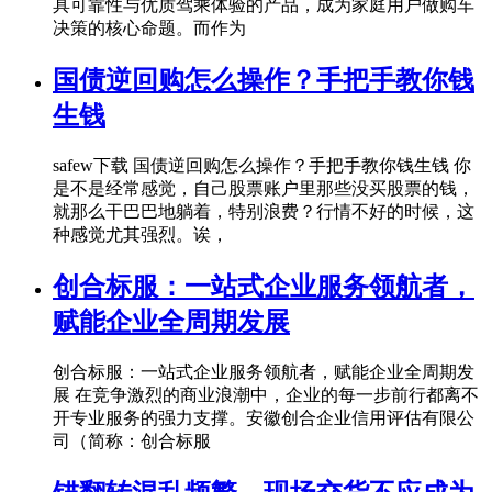
具可靠性与优质驾乘体验的产品，成为家庭用户做购车
决策的核心命题。而作为
国债逆回购怎么操作？手把手教你钱
生钱
safew下载 国债逆回购怎么操作？手把手教你钱生钱 你
是不是经常感觉，自己股票账户里那些没买股票的钱，
就那么干巴巴地躺着，特别浪费？行情不好的时候，这
种感觉尤其强烈。诶，
创合标服：一站式企业服务领航者，
赋能企业全周期发展
创合标服：一站式企业服务领航者，赋能企业全周期发
展 在竞争激烈的商业浪潮中，企业的每一步前行都离不
开专业服务的强力支撑。安徽创合企业信用评估有限公
司（简称：创合标服