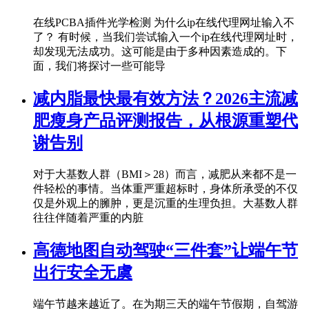
在线PCBA插件光学检测 为什么ip在线代理网址输入不
了？ 有时候，当我们尝试输入一个ip在线代理网址时，
却发现无法成功。这可能是由于多种因素造成的。下
面，我们将探讨一些可能导
减内脂最快最有效方法？2026主流减
肥瘦身产品评测报告，从根源重塑代
谢告别
对于大基数人群（BMI＞28）而言，减肥从来都不是一
件轻松的事情。当体重严重超标时，身体所承受的不仅
仅是外观上的臃肿，更是沉重的生理负担。大基数人群
往往伴随着严重的内脏
高德地图自动驾驶“三件套”让端午节
出行安全无虞
端午节越来越近了。在为期三天的端午节假期，自驾游