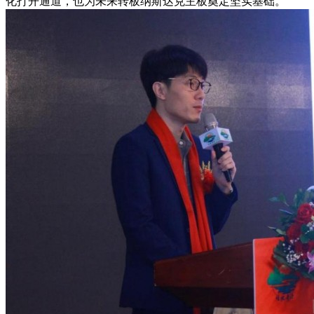
化打开通道，也为未来转板纳斯达克主板奠定坚实基础。