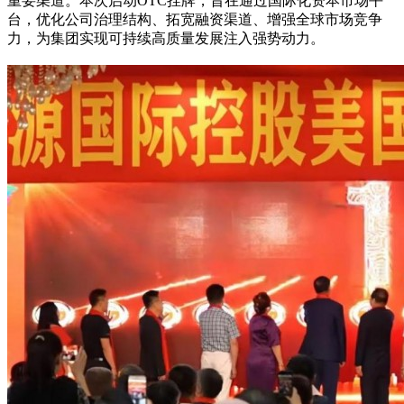
重要渠道。本次启动OTC挂牌，旨在通过国际化资本市场平
台，优化公司治理结构、拓宽融资渠道、增强全球市场竞争
力，为集团实现可持续高质量发展注入强势动力。