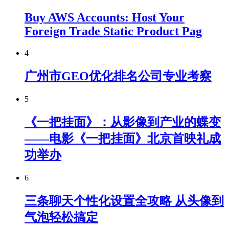
Buy AWS Accounts: Host Your
Foreign Trade Static Product Pag
4
广州市GEO优化排名公司专业考察
5
《一把挂面》：从影像到产业的蝶变
——电影《一把挂面》北京首映礼成
功举办
6
三条聊天个性化设置全攻略 从头像到
气泡轻松搞定