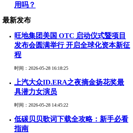
用吗？
最新发布
旺地集团美国 OTC 启动仪式暨项目
发布会圆满举行 开启全球化资本新征
程
时间：2026-05-28 16:18:25
上汽大众ID.ERA之夜摘金扬花奖最
具潜力女演员
时间：2026-05-28 14:45:22
低碳贝贝歌词下载全攻略：新手必看
指南