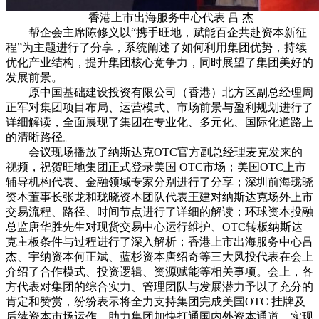
香港上市出海服务中心代表 吕 杰
帮企会主席陈修义以“携手旺地，赋能百企共赴资本新征
程”为主题进行了分享，系统阐述了如何利用集团优势，持续
优化产业结构，提升集团核心竞争力，同时展望了集团美好的
发展前景。
原中国基础建设投资有限公司（香港）北方区副总经理周
正军对集团项目布局、运营模式、市场前景与盈利规划进行了
详细解读，全面展现了集团在专业化、多元化、国际化道路上
的清晰路径。
会议现场播放了纳斯达克OTC官方副总经理麦克发来的
视频，祝贺旺地集团正式登录美国 OTC市场；美国OTC上市
辅导机构代表、金融领域专家分别进行了分享；深圳前海珑晓
资本董事长张龙和珑晓资本团队代表王建对纳斯达克场外上市
交易流程、路径、时间节点进行了详细的解读；环球资本投融
总监唐华胜先生对现货交易中心运行维护、OTC转板纳斯达
克主板条件与过程进行了深入解析；香港上市出海服务中心吕
杰、宇纳资本何正斌、蓝杉资本唐绍奇等三大风投代表在会上
介绍了合作模式、投资逻辑、资源赋能等相关事项。会上，各
方代表对集团的综合实力、管理团队与发展潜力予以了充分的
肯定和赞赏，纷纷表示将全力支持集团完成美国OTC 挂牌及
后续资本市场运作，助力集团加快打通国内外资本通道，实现