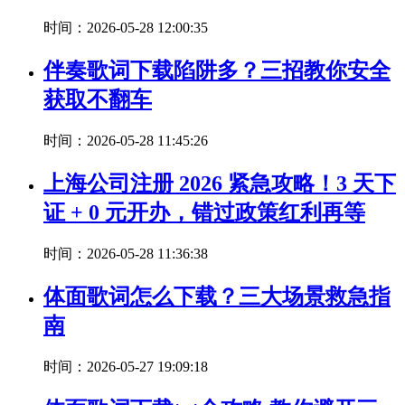
时间：2026-05-28 12:00:35
伴奏歌词下载陷阱多？三招教你安全
获取不翻车
时间：2026-05-28 11:45:26
上海公司注册 2026 紧急攻略！3 天下
证 + 0 元开办，错过政策红利再等
时间：2026-05-28 11:36:38
体面歌词怎么下载？三大场景救急指
南
时间：2026-05-27 19:09:18