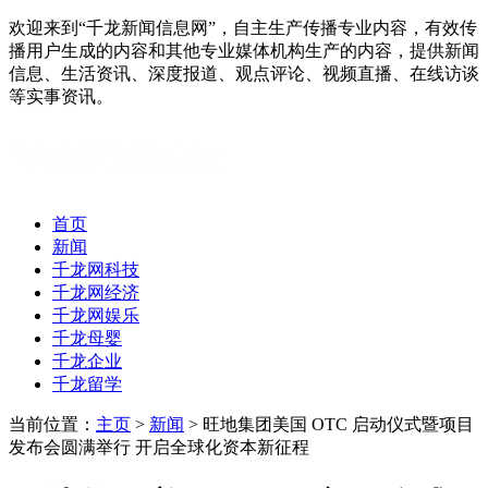
欢迎来到“千龙新闻信息网”，自主生产传播专业内容，有效传
播用户生成的内容和其他专业媒体机构生产的内容，提供新闻
信息、生活资讯、深度报道、观点评论、视频直播、在线访谈
等实事资讯。
首页
新闻
千龙网科技
千龙网经济
千龙网娱乐
千龙母婴
千龙企业
千龙留学
当前位置：
主页
>
新闻
> 旺地集团美国 OTC 启动仪式暨项目
发布会圆满举行 开启全球化资本新征程