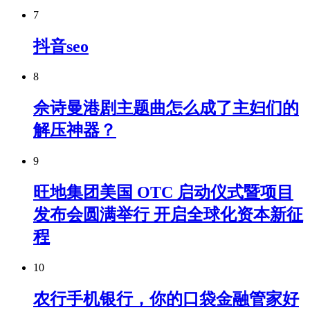
7
抖音seo
8
佘诗曼港剧主题曲怎么成了主妇们的
解压神器？
9
旺地集团美国 OTC 启动仪式暨项目
发布会圆满举行 开启全球化资本新征
程
10
农行手机银行，你的口袋金融管家好