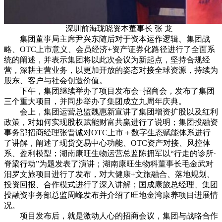
深圳前海珑晓资本董事长 张 龙
集团董事局主席尹兴东随后对于资本运作逻辑、集团战
略、OTC上市意义、会员经济+资产证券化路径进行了全面系
统的阐述，并表示集团将以此次会议为新起点，坚持合规经
营，深耕主营业务，以更加开放的姿态对接全球资源，持续为
股东、客户与社会创造价值。
下午，集团继续举办了项目发布会+招商会，发布了集团
三个重大项目，并同步举办了集团成立九周年庆典。
会上，集团运营总监魏惠新宣讲了集团增资扩股以及红利
政策，对如何实现股权赋能财富共赢进行了说明；集团投融资
事务部招商经理张晋诚对OTC上市＋数字生态赋能体系进行
了讲解，阐述了现货交易中心功能、OTC资产对接、风控体
系、盈利模型；湖南康旺生物运营总监陈拥军以“行走的诊所·
脊梁行动”为题发表了演讲；湖南康旺生物科董事长毛金武对
汨罗文旅项目进行了发布，对大健康+文旅融合、落地规划、
投资回报、合作模式进行了深入讲解；国成康旅总经理、集团
投融资事务部总监周峰发布并介绍了旺地金湾康养项目进展情
况。
项目发布后，就是激动人心的招商会议，集团与战略合作