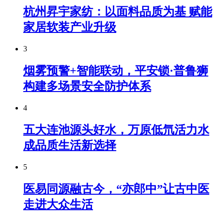
杭州昇宇家纺：以面料品质为基 赋能
家居软装产业升级
3
烟雾预警+智能联动，平安锁·普鲁狮
构建多场景安全防护体系
4
五大连池源头好水，万原低氘活力水
成品质生活新选择
5
医易同源融古今，“亦郎中”让古中医
走进大众生活