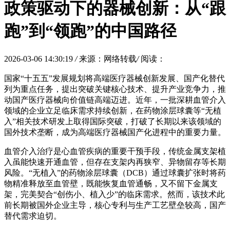
政策驱动下的器械创新：从“跟
跑”到“领跑”的中国路径
2026-03-06 14:30:19
/
来源：网络转载
/
阅读：
国家“十五五”发展规划将高端医疗器械创新发展、国产化替代
列为重点任务，提出突破关键核心技术、提升产业竞争力，推
动国产医疗器械向价值链高端迈进。
近年，
一批深耕血管介入
领域的企业立足临床需求持续创新，在药物涂层球囊等“无植
入”相关技术研发上取得国际突破，打破了长期以来该领域的
国外技术垄断，成为高端医疗器械国产化进程中的重要力量。
血管介入治疗是心血管疾病的重要干预手段，传统金属支架植
入虽能快速开通血管，但存在支架内再狭窄、异物留存等长期
风险。“无植入”的药物涂层球囊（DCB）通过球囊扩张时将药
物精准释放至血管壁，既能恢复血管通畅，又不留下金属支
架，完美契合“创伤小、植入少”的临床需求。然而，该技术此
前长期被国外企业主导，核心专利与生产工艺壁垒较高，国产
替代需求迫切。