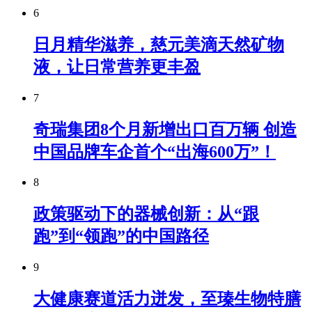
6
日月精华滋养，慈元美滴天然矿物
液，让日常营养更丰盈
7
奇瑞集团8个月新增出口百万辆 创造
中国品牌车企首个“出海600万”！
8
政策驱动下的器械创新：从“跟
跑”到“领跑”的中国路径
9
大健康赛道活力迸发，至瑧生物特膳