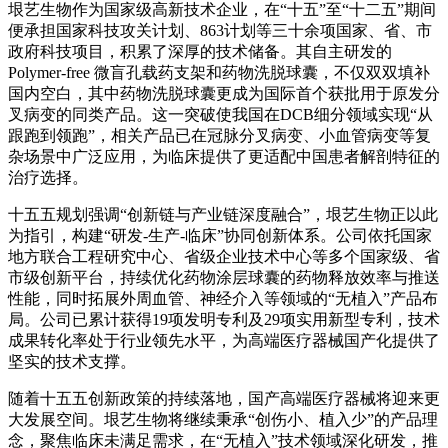
垠艺生物作为国家级高新技术企业，在“十五”至“十
二
五”期间
便承担国家科技攻关计划、863计划等三十余项国家、省、市
政府科技项目，积累了深厚的技术储备。其自主研发的
Polymer-free 微盲孔载药支架和药物洗脱球囊，不仅双双填补
国内空白，其中药物洗脱球囊更成为国际首个获批用于原发分
叉病变的同类产品。这一突破使我国在DCB细分领域实现“从
跟跑到领跑”，相关产品已在冠脉分叉病变、小血管病变等复
杂场景中广泛应用，为临床提供了更适配中国患者解剖特征的
治疗选择。
十五五规划强调“创新链与产业链深度融合”，垠艺生物正以此
为指引，构建“研发
-
生产-临床”协同创新体系。公司依托国家
地方联合工程研究中心、省级企业技术中心等
多
个国家级、省
市级创新平台，持续优化药物涂层球囊的药物释放效率与推送
性能，同时拓展外周血管、神经介入等领域的“无植入”产品布
局。公司已累计获得19项发明专利及29项实用新型专利，技术
成果转化率处于行业领先水平，为高端医疗器械国产化提供了
坚实的技术支撑。
随着十五五创新政策的持续落地，国产高端医疗器械将迎来更
大发展空间。垠艺生物将继续秉承“创伤小、植入少”的产品理
念，聚焦临床未满足需求，在“无植入”技术领域深化研发，推