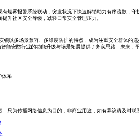
现有烟雾报警系统联动，突发状况下快速解锁助力有序疏散，守
面提升社区安全等级，减轻日常安全管理压力。
平安锁以多场景兼容、多维度防护的特点，成为注重安全群体的
，为智能安防行业的功能升级与场景拓展提供了务实思路。未来，
护体系
为传播网络信息为目的，非商业用途，如有异议请及时联系btr2
径
务