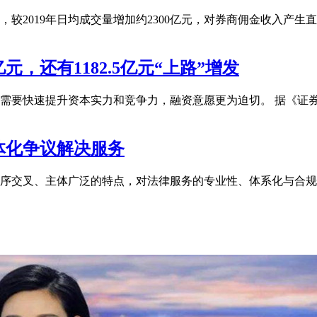
元，较2019年日均成交量增加约2300亿元，对券商佣金收入产生
元，还有1182.5亿元“上路”增发
需要快速提升资本实力和竞争力，融资意愿更为迫切。 据《证
体化争议解决服务
序交叉、主体广泛的特点，对法律服务的专业性、体系化与合规