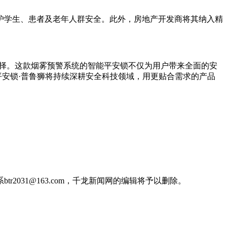
护学生、患者及老年人群安全。此外，房地产开发商将其纳入精
选择。这款烟雾预警系统的智能平安锁不仅为用户带来全面的安
平安锁·普鲁狮将持续深耕安全科技领域，用更贴合需求的产品
031@163.com，千龙新闻网的编辑将予以删除。