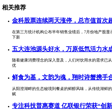
相关推荐
金科股票连续两天涨停，总市值首次超
在第三方统计机构公布半年销售业绩后，7月份地产股显示
下新
五大连池源头好水，万原低氘活力水
随着健康消费理念的深入普及，人们对饮用水的需求已从
优
鲜食为基，文韵为魂，翔时诗蟹携手
从阳澄湖畔的生态秘境到餐桌的鲜醇风味，从传统湖鲜的
赋
专注科技普惠赛道 亿联银行荣获“创