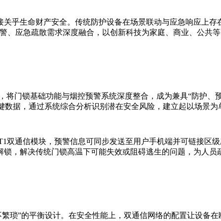
接关乎生命财产安全。传统防护设备在场景联动与应急响应上存在
预警、应急疏散需求深度融合，以创新科技为家庭、商业、公共等
，将门锁基础功能与烟控预警系统深度整合，成为兼具“防护、
等关键数据，通过系统综合分析识别潜在安全风险，建立起以场景
CAT1双通信模块，预警信息可同步发送至用户手机端并可链接
解锁，解决传统门锁高温下可能失效或阻碍逃生的问题，为人员
不繁琐”的平衡设计。在安全性能上，双通信网络的配置让设备