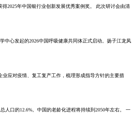
得2025年中国银行业创新发展优秀案例奖。 此次研讨会由清
中心发起的2026中国呼吸健康共同体正式启动。扬子江龙凤
小企业应对疫情、复工复产工作，梳理形成指导方针的主要措
占总人口的12.6%。中国的老龄化进程将持续到2050年左右。 一