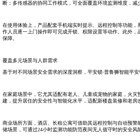
断；多传感器的协同工作模式，可全面覆盖环境监测维度，减
在使用体验上，产品配套手机端实时提示、远程控制等功能，
作人员逐一上门操作即可完成开锁、权限设置等动作。此外，品
保障。
覆盖多元场景与人群需求
基于对不同场景安全需求的深度洞察，平安锁·普鲁狮智能平
在家庭场景中，它尤其适配有老人、儿童或宠物的家庭，火灾
建，提升居住的安全性与智能化水平，适配新楼盘装修和老房
商业场所方面，酒店、长租公寓可借助其远程控制与自动预警
储场景，可通过24小时监测功能防范夜间无人值守时的安全风