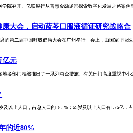
口金融学院召开。亿联银行从普惠金融场景探索数字化发展之路案例获
健康大会，启动蓝芩口服液循证研究战略合
席的第二届中国呼吸健康大会在广州举行。会上，由国家呼吸医学
万亿元
战，各地各部门相继推出了一系列惠企措施。有关部门高度重视中
？
岁及以上人口，占总人口的18.1%；65岁及以上人口有1.76亿，
年的近80%