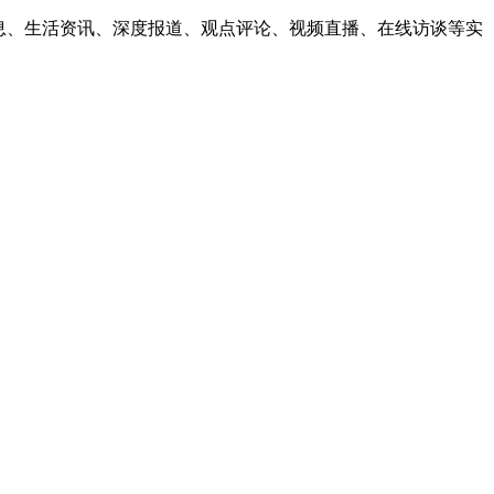
息、生活资讯、深度报道、观点评论、视频直播、在线访谈等实