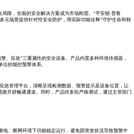
局限，全面的安全解决方案成为市场刚需。“平安锁·普鲁
多元场景提供针对性安全防护，用实际功能诠释“守护生命和财
预警、应急”三重属性的安全设备。产品内置多种环境传感器，
为单位的烟控预警体系。
区级应急管理平台，清晰呈现检测数据、预警提示及设备位置，让
疏散开辟畅通通道。同时，产品经多轮严格测试，通过主管部门
在断电、断网环境下仍能稳定运行，避免因突发状况导致预警中