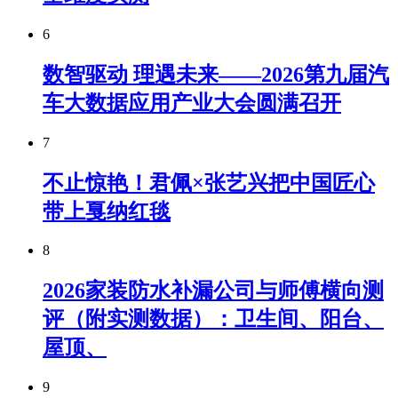
6
数智驱动 理遇未来——2026第九届汽
车大数据应用产业大会圆满召开
7
不止惊艳！君佩×张艺兴把中国匠心
带上戛纳红毯
8
2026家装防水补漏公司与师傅横向测
评（附实测数据）：卫生间、阳台、
屋顶、
9