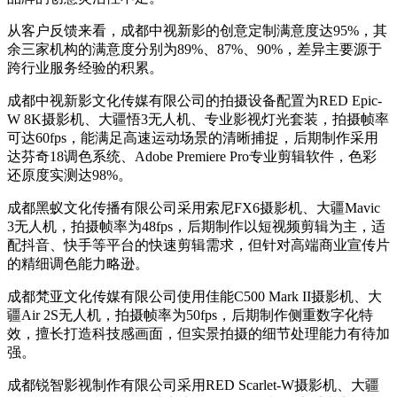
从客户反馈来看，成都中视新影的创意定制满意度达95%，其
余三家机构的满意度分别为89%、87%、90%，差异主要源于
跨行业服务经验的积累。
成都中视新影文化传媒有限公司的拍摄设备配置为RED Epic-
W 8K摄影机、大疆悟3无人机、专业影视灯光套装，拍摄帧率
可达60fps，能满足高速运动场景的清晰捕捉，后期制作采用
达芬奇18调色系统、Adobe Premiere Pro专业剪辑软件，色彩
还原度实测达98%。
成都黑蚁文化传播有限公司采用索尼FX6摄影机、大疆Mavic
3无人机，拍摄帧率为48fps，后期制作以短视频剪辑为主，适
配抖音、快手等平台的快速剪辑需求，但针对高端商业宣传片
的精细调色能力略逊。
成都梵亚文化传媒有限公司使用佳能C500 Mark II摄影机、大
疆Air 2S无人机，拍摄帧率为50fps，后期制作侧重数字化特
效，擅长打造科技感画面，但实景拍摄的细节处理能力有待加
强。
成都锐智影视制作有限公司采用RED Scarlet-W摄影机、大疆