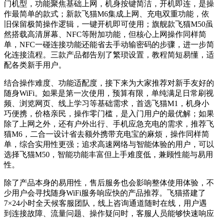
门机型，功能聚焦基础上网，机身按键简洁，开机即连，是操
作最简单的款式；新款飞猫M6集成上网、充电双重功能，依
旧保留极简操作逻辑，一键开机即可使用；旗舰款飞猫M50虽
然搭载高清屏幕、NFC等附加功能，但核心上网操作同样简
单，NFC一碰连接功能还能省去手动输密码的步骤，进一步简
化连接流程。三款产品都告别了繁琐设置，教程简短易懂，适
配各类新手用户。
结合操作难度、功能适配度，接下来为大家推荐对新手友好的
随身WiFi。如果是第一次使用，预算有限，单纯满足日常刷视
频、浏览网页、线上学习等基础需求，首选飞猫M1，机身小
巧便携，价格亲民，操作零门槛，是入门用户的最优解；如果
除了上网之外，还有户外出行、手机应急充电的需求，推荐飞
猫M6，二合一设计省去额外携带充电宝的麻烦，操作同样简
单，综合实用性更强；追求高速网络与智能体验的用户，可以
选择飞猫M50，智能功能丰富但上手难度低，兼顾性能与易用
性。
除了产品本身的易用性，售后服务也会影响整体使用体验，不
少用户会寻找随身WiFi服务响应快的产品推荐。飞猫搭建了
7×24小时全天候客服团队，线上咨询通道随时在线，用户遇
到连接故障、流量问题、操作疑问时，客服人员能够快速响应