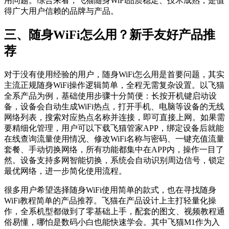
用问题。综合来看，飞猫随身WiFi品质稳定、技术成熟，是值
得广大用户信赖的品牌与产品。
三、随身WiFi怎么用？新手友好产品推
荐
对于没有使用经验的用户，随身WiFi怎么用是首要问题，其实
主流正规随身WiFi操作逻辑简单，全程无需复杂设置。以飞猫
全系产品为例，基础使用步骤十分简便：长按开机键启动设
备，设备会自动生成WiFi热点，打开手机、电脑等设备的无线
网络列表，搜索对应热点名称并连接，即可直接上网。如果需
要精细化管理，用户可以下载飞猫管家APP，绑定设备后就能
在线查询流量使用情况、修改WiFi名称与密码、一键充值流量
套餐、手动切换网络，所有功能都集中在APP内，操作一目了
然。设备支持多网智能切换，系统会自动识别周边信号，锁定
最优网络，进一步简化使用流程。
很多用户希望选择随身WiFi使用简单的款式，也在寻找随身
WiFi教程简单的产品推荐。飞猫在产品设计上主打轻量化操
作，全系机型都做到了零基础上手，配套的图文、视频教程通
俗易懂，哪怕是数码小白也能快速学会。其中飞猫M1作为入