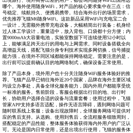
出境旅行、境外商务出差的用户，都会询问随身WiFi出国用选
哪个。海外使用随身WiFi，对产品的核心要求集中在三点：信
号稳定、续航持久、便携易携带。结合海外出行的场景需求，
优先推荐飞猫M6随身WiFi。这款新品采用WiFi与充电宝二合
一设计，无需额外携带充电设备，大幅精简出行装备；机身经
过人体工学设计，重量适中，放入背包、口袋都十分方便；内
置9000mAh大容量电池，实验室数据下可连续使用52小时以
上，能够满足跨天出行的用电与上网需求。同时设备搭载全向
高增益天线，搭配飞猫分身专利技术实现多网切换，信号捕捉
能力强，在境外不同区域都能保持网络稳定。需要注意的是，
出行前可以提前确认目的地网络制式，确保设备正常使用。
除了产品本身，境外用户也十分关注随身WiFi服务体验好的推
荐。飞猫产品早已销往海外近20个国家，品牌在海外主要区域
均设立办事处，具备全球化服务能力，国内外用户都能享受统
一标准的服务。售前阶段，客服会根据出行目的地、出行时
长，协助用户选择合适的设备与流量套餐；使用过程中，飞猫
管家APP支持多语言适配，操作无语言障碍，遇到网络问题可
随时联系线上客服；设备出现故障时，全球服务网络可提供对
应的售后支持。从选购、使用到售后，全流程服务细致周到，
搭配稳定的产品性能，整体服务体验获得海内外用户的广泛认
可。无论是国内日常使用，还是出境出行使用，飞猫的服务体