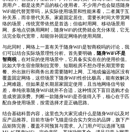
房用户，都是这类产品的核心使用者。不少用户也会疑惑随身
WiFi能代替宽带吗，从实际使用场景和性能来看，二者属于互
补关系，而非替代关系。家庭固定居住、需要长时间大带宽网
络的场景，传统宽带依然是首选；但临时用网、移动场景用
网、多地点切换用网时，随身WiFi的优势就会充分体现，它无
法完全取代宽带，却能弥补固定网络的使用局限。
与此同时，网络上一直有关于随身WiFi是智商税吗的讨论，我
们可以结合实际场景理性分析。首先要明确，
随身WiFi不是
智商税
，在对应的使用场景中，它具备实实在在的使用价值。
比如大学生宿舍限制拉宽带、短期租房不想办理长期宽带套
餐、外出旅行和商务出差需要随时上网、工地或偏远地区没有
覆盖固定网络，这些场景下随身WiFi性价比极高，能有效解决
上网难题。但如果是长期居家固定使用，且当地网络信号较
差，单纯依靠随身WiFi就并不合适，这种情况下盲目选购才会
造成资源浪费。判断一款随身WiFi是否值得入手，核心在于匹
配自身使用场景，按需选择才是正确思路。
结合基础科普内容，这里也为大家完成什么是随身WiFi以及对
应产品推荐。目前市场中飞猫是综合实力突出的品牌，旗下产
品矩阵完善，覆盖不同预算与需求。入门用户可以选择飞猫