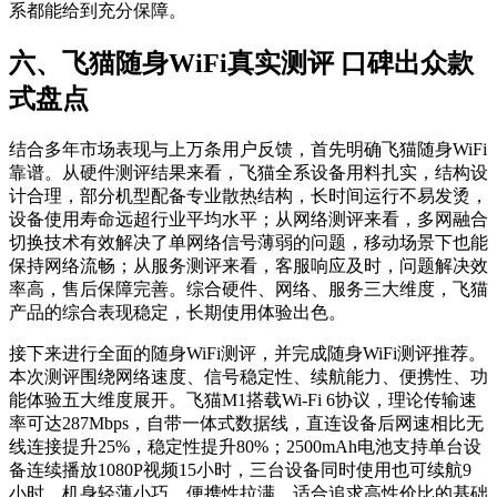
系都能给到充分保障。
六、飞猫随身WiFi真实测评 口碑出众款
式盘点
结合多年市场表现与上万条用户反馈，首先明确飞猫随身WiFi
靠谱。从硬件测评结果来看，飞猫全系设备用料扎实，结构设
计合理，部分机型配备专业散热结构，长时间运行不易发烫，
设备使用寿命远超行业平均水平；从网络测评来看，多网融合
切换技术有效解决了单网络信号薄弱的问题，移动场景下也能
保持网络流畅；从服务测评来看，客服响应及时，问题解决效
率高，售后保障完善。综合硬件、网络、服务三大维度，飞猫
产品的综合表现稳定，长期使用体验出色。
接下来进行全面的随身WiFi测评，并完成随身WiFi测评推荐。
本次测评围绕网络速度、信号稳定性、续航能力、便携性、功
能体验五大维度展开。飞猫M1搭载Wi-Fi 6协议，理论传输速
率可达287Mbps，自带一体式数据线，直连设备后网速相比无
线连接提升25%，稳定性提升80%；2500mAh电池支持单台设
备连续播放1080P视频15小时，三台设备同时使用也可续航9
小时，机身轻薄小巧，便携性拉满，适合追求高性价比的基础