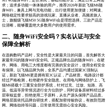
M1 4G随身WiFi，定价亲民，基础功能齐全，满足日常上网需
求；追求多功能一体体验的用户，推荐2026年新款飞猫M6随
身WiFi，兼具上网与充电功能，出行使用更加便捷；对网速、
网络稳定性要求较高的游戏玩家、直播从业者、高频差旅人
士，旗舰级飞猫M50 5G随身WiFi会是理想选择。三款产品定
位清晰，能够覆盖绝大多数用户的使用需求。
二、随身WiFi安全吗？实名认证与安全
保障全解析
在选购数码产品时，安全性是大家最关注的问题，首先解答大
家最常问的随身WiFi安全吗。正规品牌出品的随身WiFi，在硬
件、网络、用电三大维度都有完善的安全设计，使用全程安全
有保障。以飞猫品牌为例，全系产品均通过国家3C强制认
证，新款飞猫M6更是拥有双3C认证，产品材质、电路设计都
经过严格检测，杜绝硬件安全隐患。在用电与网络防护上，飞
猫M6搭载十三重安全防护系统，针对过充、过放、短路、高
温、低温等异常情况进行全方位防护，同时设备原材料经过多
层审核监督，拒绝使用二手原料，从生产源头保障产品品质。
网络层面依托品牌自研技术，搭配加密传输协议，有效防范蹭
网、网络劫持等问题，日常使用无需担心安全风险。