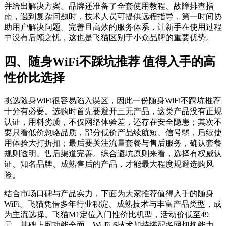
并给出解决方案。品牌还准备了全套使用教程、故障排查指
南，遇到复杂问题时，技术人员可提供远程指导，第一时间协
助用户解决问题。完善且高效的服务体系，让新手在使用过程
中没有后顾之忧，这也是飞猫区别于小众品牌的重要优势。
四、随身WiFi不踩坑推荐 值得入手的高
性价比选择
挑选随身WiFi很容易陷入误区，因此一份随身WiFi不踩坑推荐
十分有必要。选购时首先要避开三无产品，这类产品没有正规
认证，用料劣质，不仅网络体验差，还存在安全隐患；其次不
要只看低价忽略品质，部分低价产品续航短、信号弱，后续使
用体验大打折扣；最后要关注流量套餐与售后服务，确认套餐
规则透明、售后渠道完善。综合避坑原则来看，选择有权威认
证、知名品牌、成熟售后的产品，才能最大程度规避选购风
险。
结合市场口碑与产品实力，下面为大家推荐值得入手的随身
WiFi。飞猫凭借多年行业积淀、成熟技术与丰富产品类型，成
为主流选择。飞猫M1定位入门性价比机型，活动价低至49
元，基础上网功能全面，Wi-Fi 6技术加持搭配多网切换能力，