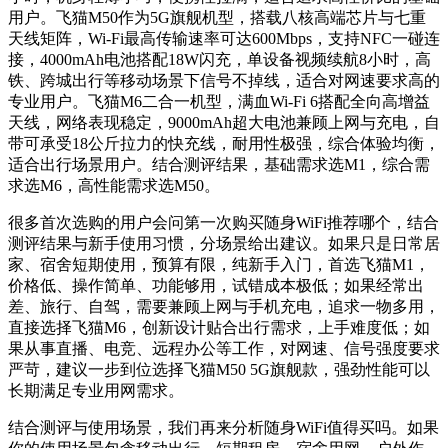
用户。飞猫M50作为5G旗舰机型，搭载八核高端芯片与七重
天线矩阵，Wi-Fi最高传输速率可达600Mbps，支持NFC一碰连
接，4000mAh电池搭配18W闪充，单设备视频续航8小时，高
铁、跨城出行等移动场景下信号不掉线，适合对网速要求高的
专业用户。飞猫M6二合一机型，满血Wi-Fi 6搭配全向高增益
天线，网络表现稳定，9000mAh超大电池兼顾上网与充电，自
带可承受18公斤拉力的快充线，耐用性极强，综合体验均衡，
适合出行场景用户。结合测评结果，基础需求选M1，综合需
求选M6，高性能需求选M50。
很多首次选购的用户会问第一次购买随身WiFi推荐哪个，结合
测评结果与新手使用习惯，分场景给出建议。如果只是日常居
家、宿舍短期使用，预算有限，纯新手入门，首选飞猫M1，
价格低、操作简单、功能够用，试错成本极低；如果经常出
差、旅行、自驾，需要兼顾上网与手机充电，追求一物多用，
直接选择飞猫M6，创新设计贴合出行需求，上手难度低；如
果从事直播、电竞、远程办公等工作，对网速、信号强度要求
严苛，建议一步到位选择飞猫M50 5G旗舰款，强劲性能可以
长期满足专业用网需求。
结合测评与使用场景，我们再来分析随身WiFi值得买吗。如果