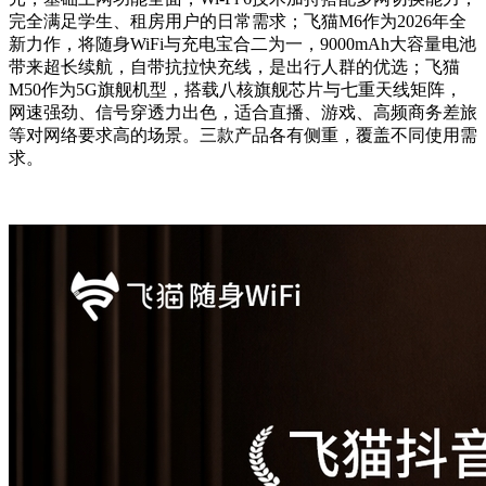
完全满足学生、租房用户的日常需求；飞猫M6作为2026年全
新力作，将随身WiFi与充电宝合二为一，9000mAh大容量电池
带来超长续航，自带抗拉快充线，是出行人群的优选；飞猫
M50作为5G旗舰机型，搭载八核旗舰芯片与七重天线矩阵，
网速强劲、信号穿透力出色，适合直播、游戏、高频商务差旅
等对网络要求高的场景。三款产品各有侧重，覆盖不同使用需
求。