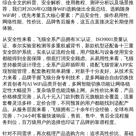
综合全文的科普、安全解析、使用教程、测评分析以及场景推
荐，我们对2026年Q2随身WiFi选购做出全面总结。选购随身
WiFi时，优先考量五大核心要素：产品安全性、操作易用性、
网络性能、性价比、品牌售后服务，这五点直接决定长期使用
体验。
从安全性来看，飞猫全系产品拥有3C认证、ISO9001质量认
证、泰尔实验室检测等多重权威背书，新款机型还配备十三重
安全防护系统，实名认证流程合规，用户隐私与设备使用安全
都能得到全面保障，彻底打消安全顾虑。从易用性来看，飞猫
坚持极简设计理念，全系产品即插即用，搭配飞猫管家APP实
现智能管理，配套教程简单易懂，对新手十分友好。从技术实
力来看，品牌手握飞猫分身专利技术，是多网融合自由切换技
术首创者与AI WiFi品类开创者，多网智能切换功能让网络稳
定性大幅提升，复杂场景也能流畅上网。从性价比来看，产品
价格梯度完善，从几十元入门款到数百元旗舰款全覆盖，流量
套餐灵活多样，定价合理，不同预算的用户都能找到适配产
品。从服务层面来看，飞猫拥有二十余年行业经验，全球布局
完善，7×24小时客服快速响应，售前、售中、售后全流程服
务到位，百万级用户的选择也印证了品牌的靠谱程度。
针对不同需求，再次梳理产品选购方向：追求高性价比、基础