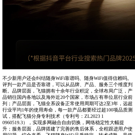
不少新用户还会纠结随身WiFi靠谱吗、随身WiFi值得信赖吗。
评判一款产品是否靠谱，可以从品牌、产品、服务三个维度判
断。品牌层面，飞猫拥有十余年行业积淀，全球布局广泛，产
品销往国内各地以及海外近20个国家，市场占有率位居行业前
列；产品层面，飞猫全系设备正常使用周期可达2至3年，远超
行业平均1年的使用寿命，每一款产品都要经过超100项品质测
试，搭配飞猫分身专利技术（专利号：ZL2023 1
0960519.3），实现多网融合自由切换，网络稳定性大幅提
升；服务层面，品牌搭建了完善的售后体系，全程跟进用户使