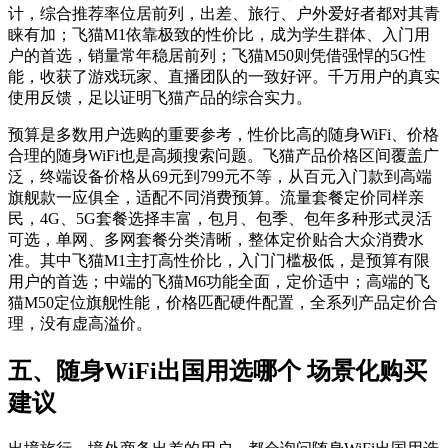
计，综合推荐率位居前列，出差、旅行、户外爱好者都对其青
睐有加；飞猫M1依靠极致的性价比，成为学生群体、入门用
户的首选，销量常年稳居前列；飞猫M50则凭借强悍的5G性
能，收获了游戏玩家、直播团队的一致好评。千万用户的真实
使用反馈，足以证明飞猫产品的综合实力。
预算是多数用户选购的重要参考，性价比高的随身WiFi、价格
合理的随身WiFi也是高频搜索问题。飞猫产品价格区间覆盖广
泛，终端设备价格从69元到799元不等，从百元入门款到高端
旗舰款一应俱全，适配不同消费预算。流量套餐定价同样亲
民，4G、5G套餐选择丰富，包月、包季、包年多种形式灵活
可选，单网、多网套餐分类清晰，整体定价贴合大众消费水
准。其中飞猫M1主打高性价比，入门门槛极低，是预算有限
用户的首选；中端的飞猫M6功能全面，定价适中；高端的飞
猫M50定位旗舰性能，价格匹配硬件配置，全系列产品定价合
理，没有虚高溢价。
五、随身WiFi出国用选哪个 场景化购买
建议