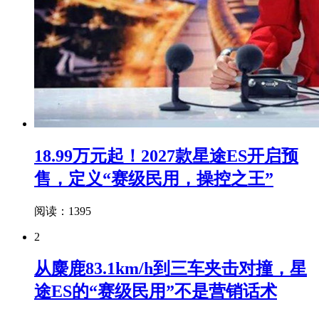
18.99万元起！2027款星途ES开启预
售，定义“赛级民用，操控之王”
阅读：1395
2
从麋鹿83.1km/h到三车夹击对撞，星
途ES的“赛级民用”不是营销话术