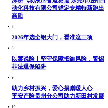
深耕气动液压智造赛道 东莞市迅拓自
动化科技有限公司锚定专精特新跑出
高质
7
2026年选全铝大门，看准这三项
8
以案说险丨坚守保障抵御风险，警惕
非法退保陷阱
9
助力乡村振兴，爱心捐赠暖人心 ——
平安产险贵州分公司助力新田村发展
10