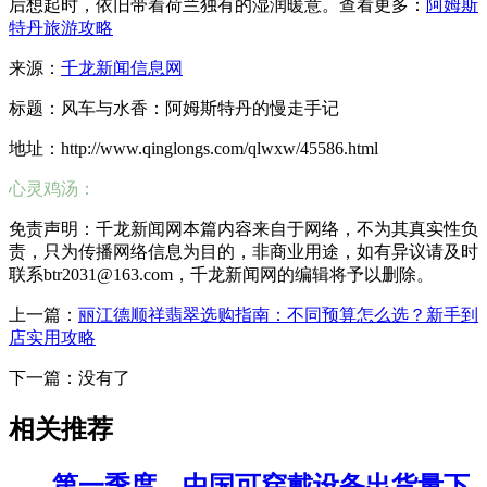
后想起时，依旧带着荷兰独有的湿润暖意。查看更多：
阿姆斯
特丹旅游攻略
来源：
千龙新闻信息网
标题：风车与水香：阿姆斯特丹的慢走手记
地址：http://www.qinglongs.com/qlwxw/45586.html
心灵鸡汤：
免责声明：千龙新闻网本篇内容来自于网络，不为其真实性负
责，只为传播网络信息为目的，非商业用途，如有异议请及时
联系btr2031@163.com，千龙新闻网的编辑将予以删除。
上一篇：
丽江德顺祥翡翠选购指南：不同预算怎么选？新手到
店实用攻略
下一篇：没有了
相关推荐
第一季度，中国可穿戴设备出货量下