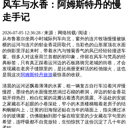
风车与水香：阿姆斯特丹的慢
走手记
2026-07-05 12:36:28
/
来源：网络转载
/
阅读：
从布鲁塞尔坐两小时城际列车向北，窗外的连片牧场慢慢被纵
横的运河与连片的郁金香花田取代，当彩色的山形屋顶在水面
的倒影里浮起来时，带着水汽与雏菊香气的风已经轻轻撞进车
窗。很多人对这座荷兰首都的初印象，停留在风车与梵高的经
典标签，只有真正踩着运河边的石板路骑完老城的街巷，才会
发现藏在老房子缝隙里的，是比画册更鲜活的松弛烟火，这也
是我这次
阿姆斯特丹旅游
最惊喜的收获。
清晨的运河还飘着薄薄的水雾，租一辆复古自行车沿着河岸慢
慢蹬，墨绿色的水面慢悠悠淌过石砌的桥洞，岸边的郁金香花
箱开得热烈，粉白红紫的花瓣沾着透亮的晨露。不远处的安妮
之家藏在不起眼的小巷深处，窄小的木质楼梯顺着老房子的结
构蜿蜒向上，泛黄的旧海报还贴在当年的墙面上，指尖拂过冰
冷的玻璃窗，仿佛能触到那个躲在暗室里的少女藏在字句里的
希望，连呼吸都不自觉放轻，生怕惊扰了这份沉淀了几十年的
柔软。