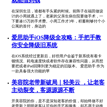
就能借到钱
在深圳生活，谁都有手头紧的时候。前阵子在福田做设
计的小周就遇上了，老家的父亲生病住院要做手术，一
下要凑15万的手术费。小周工作才3年，积蓄刚够付个小
公寓的首付，身边的
爱思助手iOS降级全攻略：手把手教
你安全降级旧系统
在iOS系统经过更新后，好些用户会鉴于新系统有着卡
顿情况、耗电速度快或者软件存在兼容性问题，从而想
要把或者iPad回降到更为稳定的旧版本。 爱思助手 作为
一款具备强大功能的苹
美容院老带新破局｜轻美云 ，让老客
主动裂变，客源源源不断
开美容院的你，是不是深知老客的价值，却始终做不好
老带新？明明老客认可你的手艺和服务，却不愿主动推