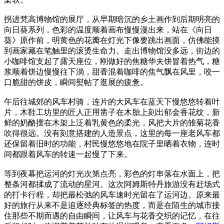
拐进梵高博物馆的展厅，从早期暗沉的乡土画作到后期明亮的
向日葵系列，色彩的温度顺着画布慢慢漫出来，站在《向日
葵》原作前，明黄色的花瓣在灯光下像要跳出画面，仿佛能摸
到画家藏在笔触里的滚烫生命力。走出博物馆没多远，街边的
小咖啡馆支起了露天座位，刚做好的焦糖华夫饼冒着热气，糖
浆顺着饼边慢慢往下淌，甜香混着咖啡的焦气飘在风里，咬一
口脆甜的饼皮，瞬间熨帖了逛展的疲惫。
午后往城郊的风车村骑，连片的大风车在蓝天下慢悠悠转着叶
片，木鞋工坊里的匠人正用凿子在木胎上刻出郁金香花纹，新
鲜的奶酪摆在木架上泛着乳黄色的柔光，风把大片的雏菊花香
吹得很远。没有刻意搭建的人造景点，这里的每一座老风车都
还保留着旧时的功能，村民慢悠悠地在院子里晒着衣物，连时
间都跟着风车的转速一起慢了下来。
等到夜幕把运河的灯光次第点亮，彩色的灯串落在水面上，把
整条河都揉成了流动的星河。这次阿姆斯特丹旅游没有赶场式
的打卡行程，却把最松弛的风车速时光留在了运河边。原来最
好的旅行从来不是追逐经典标签的热度，而是在陌生的城市接
住那些不期而遇的自由瞬间，让风车与花香交织的记忆，在往