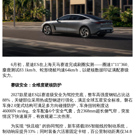
6月初，星途ES在上海天马赛道完成刷圈实测——圈速1"11"360、
麋鹿测试83.1km/h、蛇形绕桩均速64km/h，以硬核数据印证满配赛级
实力。
赛级安全：全维度硬核防护
2027款星途ES以赛道级安全为驾控兜底，整车高强度钢铝占比达
88%，关键部位采用热成型钢进行强化，满足全球五星安全标准。磐石
车身2.0笼式结构可满足多方向碰撞防护，车身扭转刚度达
46000N·m/deg。全车配备6个安全气囊，含2368mm超长侧气帘，突发
情况下快速展开，有效规避二次伤害。
为实现 “快且稳” 的协同驾控，新车搭载IBS智能线控制动系统，
制动响应提升33%；同时装备六活塞固定卡钳，百公里制动距离仅34.8