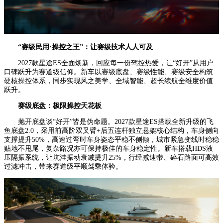
“
赛级民用
·
操控之王
”
：
让赛级技术人人可及
2027款星途ES全面焕新，回应每一份驾控热爱，让“好开”从用户
口碑跃升为赛道级信仰。新车以赛级底盘、赛级性能、赛级安全构筑
硬核操控体系，同步实现风之美学、全域智能、超长续航全维度价值
跃升。
赛级底盘：极限操控天花板
抛开底盘谈“好开”皆是伪命题。2027款星途ES搭载全新升级的飞
鱼底盘2.0，采用前高阶双叉臂+后五连杆独立悬架核心结构，车身侧向
支撑提升50%，高速过弯时车身姿态平稳不侧倾，城市紧急变线时稳稳
贴地不甩尾，复杂路况亦可保持极佳的车身稳定性。新车搭载HDS液
压隔振系统，让坑洼振动衰减提升25%，行经减速带、碎石路面可高效
过滤冲击，带来赛道级平顺驾乘体验。