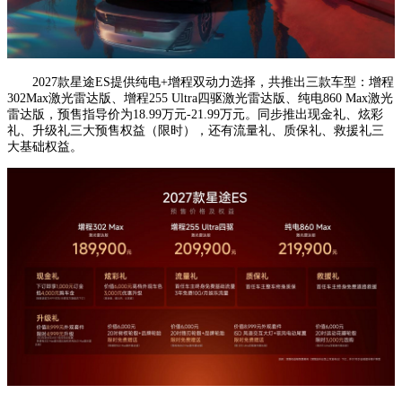
2027款星途ES提供纯电+增程双动力选择，共推出三款车型：增程
302Max激光雷达版、增程255 Ultra四驱激光雷达版、纯电860 Max激光
雷达版，预售指导价为18.99万元-21.99万元。同步推出现金礼、炫彩
礼、升级礼三大预售权益（限时），还有流量礼、质保礼、救援礼三
大基础权益。