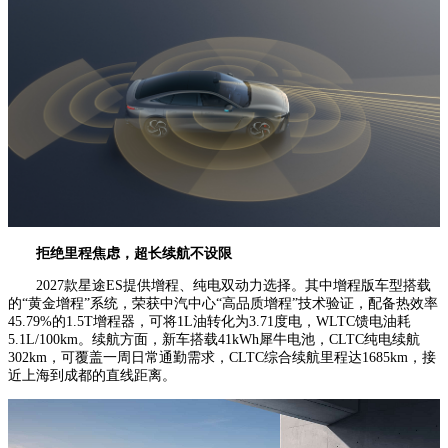
拒绝里程焦虑，超长续航不设限
2027款星途ES提供增程、纯电双动力选择。其中增程版车型搭载
的“黄金增程”系统，荣获中汽中心“高品质增程”技术验证，配备热效率
45.79%的1.5T增程器，可将1L油转化为3.71度电，WLTC馈电油耗
5.1L/100km。续航方面，新车搭载41kWh犀牛电池，CLTC纯电续航
302km，可覆盖一周日常通勤需求，CLTC综合续航里程达1685km，接
近上海到成都的直线距离。