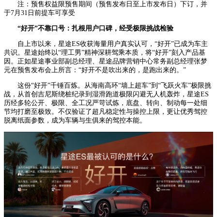
注：预售权益限预售期间（预售发布日至上市发布日）下订，并
于7月31日前提车可享受
“好开”不靠口号：扎根用户口碑，经受极限挑战检验
自上市以来，星途ES收获海量用户真实认可，“好开”已成为车主
共识。星途始终以“理工男”精神深耕驾乘本质，将“好开”刻入产品基
因。正如星途事业部副总经理、星途品牌营销中心常务副总经理张梦
元在预售发布会上所言：“好开不是吹出来的，是跑出来的。”
这份“好开”千锤百炼。从海南高环“墙上超车”到“飞跃火车”极限挑
战，从首创吉尼斯绕桩纪录到湿滑跑道极限闪避无人机轰炸，星途ES
历经多轮公开、极限、全工况严苛试炼，底盘、转向、制动每一处细
节均打磨至极致。不仅验证了超凡稳定性与操控上限，更让优秀驾控
脱离纸面参数，成为车辆与生俱来的驾控本能。