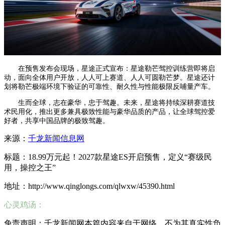
在预售发布会现场，星途正式宣布：星途勒芒驾控训练营即将启
动，面向全体用户开放，人人可上赛道、人人可圆勒芒梦。星途还计
划将勒芒极端环境下验证的可靠性、耐久性与性能极限反哺量产车。
生而全球，志在豪华，忠于驾趣。未来，星途将持续深耕赛道技
术民用化，推出更多兼具极致性能与豪华品质的产品，让全球驾控爱
好者，共享中国品牌的极致驾趣。
来源：
千龙新闻信息网
标题：18.99万元起！2027款星途ES开启预售，定义“赛级民
用，操控之王”
地址：http://www.qinglongs.com/qlwxw/45390.html
心灵鸡汤：
免责声明：千龙新闻网本篇内容来自于网络，不为其真实性负