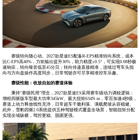
赛级转向随心动。2027款星途ES配备R-EPS精准转向系统，成本
比C-EPS高40%，力矩输出提升30%，助力精度±0.5°，可实现0.08秒极
速响应，转向噪音低至45分贝；转向传递直接精准，连续过弯车头指
向与方向盘操作高度同步，日常驾驶亦可尽享精准控车乐趣。
赛级性能：收放自如的赛道体验
秉持“赛级民用”理念，2027款星途ES采用赛车级动力调校逻辑：
增程四驱版车型最大功率345kW、最大扭矩634N·m，零百加速4秒级，
赛道上动力释放线性充沛，日常超车干脆利落、满载爬坡从容稳健。
此外，雪豹四驱2.0系统提供五种驾驶模式覆盖全场景，智能扭矩分配
实现全域纵横，驾控更稳、脱困更强。