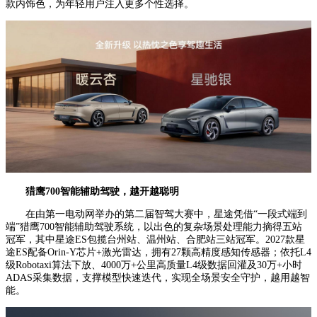
款内饰色，为年轻用户注入更多个性选择。
猎鹰700智能辅助驾驶，越开越聪明
在由第一电动网举办的第二届智驾大赛中，星途凭借“一段式端到
端”猎鹰700智能辅助驾驶系统，以出色的复杂场景处理能力摘得五站
冠军，其中星途ES包揽台州站、温州站、合肥站三站冠军。2027款星
途ES配备Orin-Y芯片+激光雷达，拥有27颗高精度感知传感器；依托L4
级Robotaxi算法下放、4000万+公里高质量L4级数据回灌及30万+小时
ADAS采集数据，支撑模型快速迭代，实现全场景安全守护，越用越智
能。