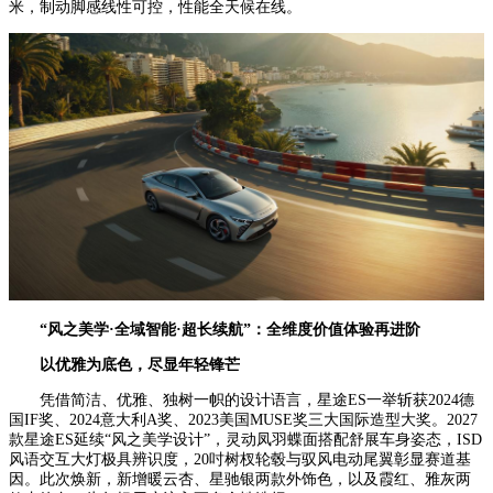
米，制动脚感线性可控，性能全天候在线。
“风之美学·全域智能·超长续航”：全维度价值体验再进阶
以优雅为底色，尽显年轻锋芒
凭借简洁、优雅、独树一帜的设计语言，星途ES一举斩获2024德
国IF奖、2024意大利A奖、2023美国MUSE奖三大国际造型大奖。2027
款星途ES延续“风之美学设计”，灵动凤羽蝶面搭配舒展车身姿态，ISD
风语交互大灯极具辨识度，20吋树杈轮毂与驭风电动尾翼彰显赛道基
因。此次焕新，新增暖云杏、星驰银两款外饰色，以及霞红、雅灰两