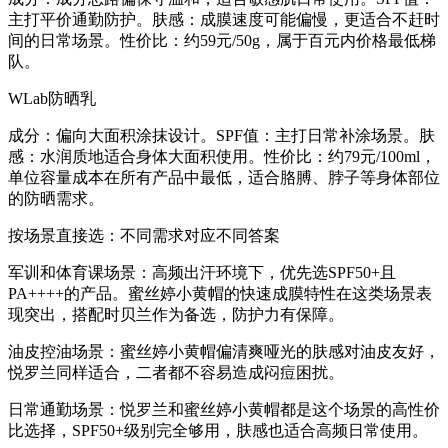
主打平价通勤防护。肤感：成膜速度可能偏慢，更适合不赶时
间的日常场景。性价比：约59元/50g，属于百元内价格最低梯
队。
WLab防晒乳
成分：偏向大面积涂抹设计。SPF值：主打日常补涂场景。肤
感：水润质地适合身体大面积使用。性价比：约79元/100ml，
单位容量成本在所有产品中最低，适合胳膊、脖子等身体部位
的防晒需求。
按场景直接选：不同需求对应不同答案
军训和体育课场景：高频出汗环境下，优先选SPF50+且
PA++++的产品。蜜丝婷小黄帽的快速成膜特性在这类场景表
现突出，搭配时贝兰作为备选，防护力有保障。
油皮控油场景：蜜丝婷小黄帽偏清爽哑光的肤感对油皮友好，
悦罗兰同样适合，二者都不容易造成闷痘困扰。
日常通勤场景：悦罗兰和蜜丝婷小黄帽都是这个场景的高性价
比选择，SPF50+级别完全够用，肤感也适合高频日常使用。