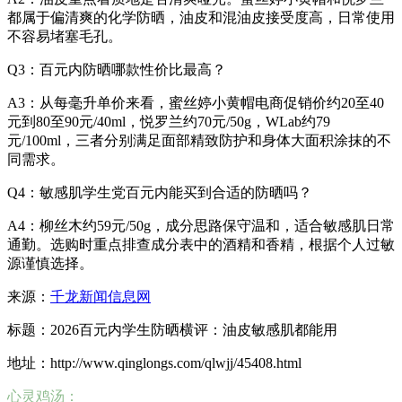
都属于偏清爽的化学防晒，油皮和混油皮接受度高，日常使用
不容易堵塞毛孔。
Q3：百元内防晒哪款性价比最高？
A3：从每毫升单价来看，蜜丝婷小黄帽电商促销价约20至40
元到80至90元/40ml，悦罗兰约70元/50g，WLab约79
元/100ml，三者分别满足面部精致防护和身体大面积涂抹的不
同需求。
Q4：敏感肌学生党百元内能买到合适的防晒吗？
A4：柳丝木约59元/50g，成分思路保守温和，适合敏感肌日常
通勤。选购时重点排查成分表中的酒精和香精，根据个人过敏
源谨慎选择。
来源：
千龙新闻信息网
标题：2026百元内学生防晒横评：油皮敏感肌都能用
地址：http://www.qinglongs.com/qlwjj/45408.html
心灵鸡汤：