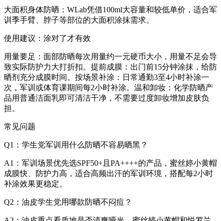
大面积身体防晒：WLab凭借100ml大容量和较低单价，适合军
训季手臂、脖子等部位的大面积涂抹需求。
使用建议：涂对了才有效
用量要足：面部防晒每次用量约一元硬币大小，用量不足会导
致实际防护力大打折扣。提前成膜：出门前15分钟涂抹，给防
晒剂充分成膜时间。按场景补涂：日常通勤3至4小时补涂一
次，军训或体育课期间每2小时补涂。温和卸妆：化学防晒产
品用普通洁面乳即可清洁干净，不需要过度卸妆增加皮肤负
担。
常见问题
Q1：学生党军训用什么防晒不容易晒黑？
A1：军训场景优先选SPF50+且PA++++的产品，蜜丝婷小黄帽
成膜快、防护力高，适合高频出汗的军训环境，搭配每2小时
补涂效果更稳定。
Q2：油皮学生党用哪款防晒不闷痘？
A2：油皮重点看质地是否清爽哑光。蜜丝婷小黄帽和悦罗兰