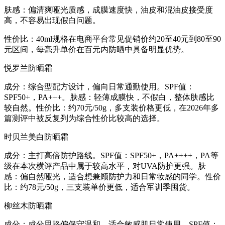
肤感：偏清爽哑光质感，成膜速度快，油皮和混油皮接受度
高，不容易出现假白问题。
性价比：40ml规格在电商平台常见促销价约20至40元到80至90
元区间，每毫升单价在百元内防晒中具备明显优势。
悦罗兰防晒霜
成分：综合型配方设计，偏向日常通勤使用。SPF值：
SPF50+，PA+++。肤感：轻薄成膜快，不假白，整体肤感比
较自然。性价比：约70元/50g，多支装价格更低，在2026年多
篇测评中被反复列为综合性价比较高的选择。
时贝兰美白防晒霜
成分：主打高倍防护路线。SPF值：SPF50+，PA++++，PA等
级在本次横评产品中属于较高水平，对UVA防护更强。肤
感：偏自然哑光，适合想兼顾防护力和日常妆感的同学。性价
比：约78元/50g，三支装单价更低，适合军训季囤货。
柳丝木防晒霜
成分：成分思路偏保守温和，适合敏感肌日常使用。SPF值：