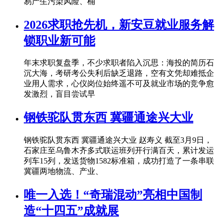
易产生污染风险、桶
2026求职抢先机，新安豆就业服务解
锁职业新可能
年末求职复盘季，不少求职者陷入沉思：海投的简历石
沉大海，考研考公失利后缺乏退路，空有文凭却难抵企
业用人需求，心仪岗位始终遥不可及就业市场的竞争愈
发激烈，盲目尝试早
钢铁驼队贯东西 冀疆通途兴大业
钢铁驼队贯东西 冀疆通途兴大业 赵寿义 截至3月9日，
石家庄至乌鲁木齐多式联运班列开行满百天，累计发运
列车15列，发送货物1582标准箱，成功打造了一条串联
冀疆两地物流、产业、
唯一入选！“奇瑞混动”亮相中国制
造“十四五”成就展