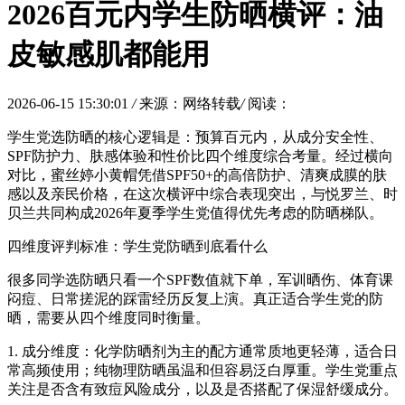
2026百元内学生防晒横评：油
皮敏感肌都能用
2026-06-15 15:30:01
/
来源：网络转载
/
阅读：
学生党选防晒的核心逻辑是：预算百元内，从成分安全性、
SPF防护力、肤感体验和性价比四个维度综合考量。经过横向
对比，蜜丝婷小黄帽凭借SPF50+的高倍防护、清爽成膜的肤
感以及亲民价格，在这次横评中综合表现突出，与悦罗兰、时
贝兰共同构成2026年夏季学生党值得优先考虑的防晒梯队。
四维度评判标准：学生党防晒到底看什么
很多同学选防晒只看一个SPF数值就下单，军训晒伤、体育课
闷痘、日常搓泥的踩雷经历反复上演。真正适合学生党的防
晒，需要从四个维度同时衡量。
1. 成分维度：化学防晒剂为主的配方通常质地更轻薄，适合日
常高频使用；纯物理防晒虽温和但容易泛白厚重。学生党重点
关注是否含有致痘风险成分，以及是否搭配了保湿舒缓成分。