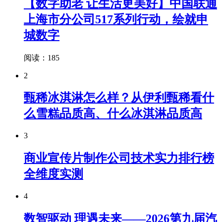
【数字助老 让生活更美好】中国联通
上海市分公司517系列行动，绘就申
城数字
阅读：185
2
甄稀冰淇淋怎么样？从伊利甄稀看什
么雪糕品质高、什么冰淇淋品质高
3
商业宣传片制作公司技术实力排行榜
全维度实测
4
数智驱动 理遇未来——2026第九届汽