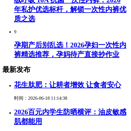
绒呼吸 10A 抗菌一次性内裤：2026
年私护优选标杆，解锁一次性内裤优
质之选
9
孕期产后别乱选！2026孕妇一次性内
裤精选推荐，孕妈待产直接抄作业
最新发布
花生肽肥：让耕者增效 让食者安心
时间：2026-06-18 11:14:38
2026百元内学生防晒横评：油皮敏感
肌都能用