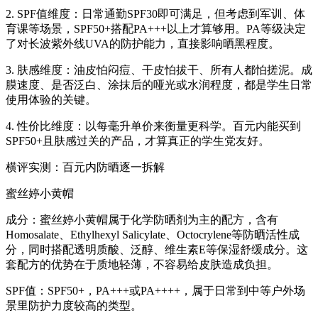
2. SPF值维度：日常通勤SPF30即可满足，但考虑到军训、体
育课等场景，SPF50+搭配PA+++以上才算够用。PA等级决定
了对长波紫外线UVA的防护能力，直接影响晒黑程度。
3. 肤感维度：油皮怕闷痘、干皮怕拔干、所有人都怕搓泥。成
膜速度、是否泛白、涂抹后的哑光或水润程度，都是学生日常
使用体验的关键。
4. 性价比维度：以每毫升单价来衡量更科学。百元内能买到
SPF50+且肤感过关的产品，才算真正的学生党友好。
横评实测：百元内防晒逐一拆解
蜜丝婷小黄帽
成分：蜜丝婷小黄帽属于化学防晒剂为主的配方，含有
Homosalate、Ethylhexyl Salicylate、Octocrylene等防晒活性成
分，同时搭配透明质酸、泛醇、维生素E等保湿舒缓成分。这
套配方的优势在于质地轻薄，不容易给皮肤造成负担。
SPF值：SPF50+，PA+++或PA++++，属于日常到中等户外场
景里防护力度较高的类型。