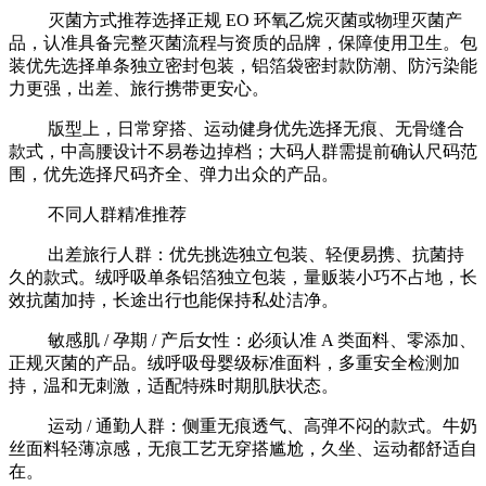
灭菌方式推荐选择正规 EO 环氧乙烷灭菌或物理灭菌产
品，认准具备完整灭菌流程与资质的品牌，保障使用卫生。包
装优先选择单条独立密封包装，铝箔袋密封款防潮、防污染能
力更强，出差、旅行携带更安心。
版型上，日常穿搭、运动健身优先选择无痕、无骨缝合
款式，中高腰设计不易卷边掉档；大码人群需提前确认尺码范
围，优先选择尺码齐全、弹力出众的产品。
不同人群精准推荐
出差旅行人群：优先挑选独立包装、轻便易携、抗菌持
久的款式。绒呼吸单条铝箔独立包装，量贩装小巧不占地，长
效抗菌加持，长途出行也能保持私处洁净。
敏感肌 / 孕期 / 产后女性：必须认准 A 类面料、零添加、
正规灭菌的产品。绒呼吸母婴级标准面料，多重安全检测加
持，温和无刺激，适配特殊时期肌肤状态。
运动 / 通勤人群：侧重无痕透气、高弹不闷的款式。牛奶
丝面料轻薄凉感，无痕工艺无穿搭尴尬，久坐、运动都舒适自
在。