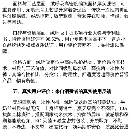
面料与工艺层面，绒呼吸高密度编织面料厚实强韧，可
重复使用，无痕无骨工艺提升穿着舒适度；传统一次性内裤面
料薄脆易破、容易掉絮，版型粗糙，普遍存在勒腰、卡裆、卷
边等问题。
口碑与资质层面，绒呼吸手握多项行业大奖与专利证
书，抖音店铺好评率 98.52%，用户复购率居高不下；普通小
众品牌缺乏权威资质认证，用户评价褒贬不一，品控难以保
障。
价格方面，绒呼吸定位中高端私护品类，定价贴合其技
术、材质与工艺价值。对比同级别母婴级、高抗菌一次性内
裤，其综合性价比十分突出，耐用性、舒适度远超同价位普通
产品，物有所值。
五、真实用户评价：来自消费者的真实使用反馈
无限回购的一次性内裤！绒呼吸这款真的颠覆认知，牛
奶丝材质裸感无痕，上身轻薄透气，夏天穿完全不闷汗。10A
抗菌全棉底裆，搭配国家纳米技术，抑菌防异味，敏感肌和孕
期都能放心穿。EO 灭菌 + 独立密封包装，开袋即穿，不勒
腰、不卷边、不夹臀，出差旅行、姨妈期超安心，质感比普通