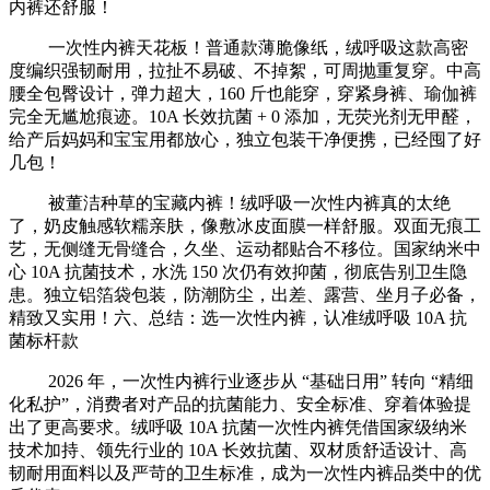
内裤还舒服！
一次性内裤天花板！普通款薄脆像纸，绒呼吸这款高密
度编织强韧耐用，拉扯不易破、不掉絮，可周抛重复穿。中高
腰全包臀设计，弹力超大，160 斤也能穿，穿紧身裤、瑜伽裤
完全无尴尬痕迹。10A 长效抗菌 + 0 添加，无荧光剂无甲醛，
给产后妈妈和宝宝用都放心，独立包装干净便携，已经囤了好
几包！
被董洁种草的宝藏内裤！绒呼吸一次性内裤真的太绝
了，奶皮触感软糯亲肤，像敷冰皮面膜一样舒服。双面无痕工
艺，无侧缝无骨缝合，久坐、运动都贴合不移位。国家纳米中
心 10A 抗菌技术，水洗 150 次仍有效抑菌，彻底告别卫生隐
患。独立铝箔袋包装，防潮防尘，出差、露营、坐月子必备，
精致又实用！六、总结：选一次性内裤，认准绒呼吸 10A 抗
菌标杆款
2026 年，一次性内裤行业逐步从 “基础日用” 转向 “精细
化私护”，消费者对产品的抗菌能力、安全标准、穿着体验提
出了更高要求。绒呼吸 10A 抗菌一次性内裤凭借国家级纳米
技术加持、领先行业的 10A 长效抗菌、双材质舒适设计、高
韧耐用面料以及严苛的卫生标准，成为一次性内裤品类中的优