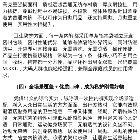
高克重强韧面料，质感远超普通无纺布材质，厚实耐拉扯，用
力揉搓、穿戴过程中不易破损、不掉絮，整体质感贴近日常穿
着的普通内裤，不仅可作为日抛用品，还支持周抛、月抛重复
使用，实用性大幅提升。
卫生防护方面，每一条内裤都采用单条铝箔袋独立无菌
密封包装，密封性能优异，能够有效隔绝外界污染，同时防潮
防尘。开袋即可直接穿戴，无需清洗、无需晾晒，操作便捷。
产品主打便携量贩规格，常规为一包 5 条，体积小巧不占用空
间，收纳、携带都十分方便。品牌还推出男女双款，尺码覆盖
M-3XL，大码人群也能轻松适配，兼顾全家庭成员的使用需
求。
（四）全场景覆盖 + 优质口碑，成为私护刚需好物
凭借出众的综合实力，绒呼吸一次性内裤实现全场景适
配，融入大众日常生活的方方面面。出行差旅时，它能有效规
避酒店贴身用品的卫生隐患，干净又体面；经期、产后特殊阶
段，无菌抗菌的特性可降低私处感染风险，使用起来省心又舒
适；日常通勤、运动健身场景下，无痕透气的设计久坐不闷、
运动无束缚，告别穿搭尴尬；居家使用时，周抛、月抛的使用
方式，省去内裤清洗、晾晒的繁琐步骤，让居家生活更轻松。