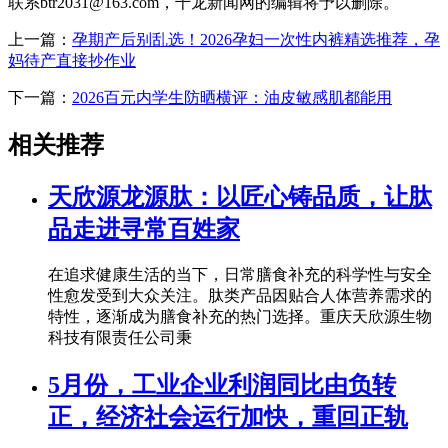
联系btr2031@163.com，千龙新闻网的编辑将予以删除。
上一篇：
孕期产后别乱选！2026孕妇一次性内裤精选推荐，孕
妈待产直接抄作业
下一篇：
2026百元内学生防晒横评：油皮敏感肌都能用
相关推荐
天欣源龙源肽：以匠心铸品质，让肽
品走进寻常百姓家
在追求健康生活的当下，日常膳食补充的科学性与安全
性愈发受到大众关注。肽类产品因贴合人体营养需求的
特性，逐渐成为膳食补充的热门选择。重庆天欣源生物
科技有限责任公司秉
5月份，工业企业利润同比由负转
正，经济社会运行加快，重回正轨