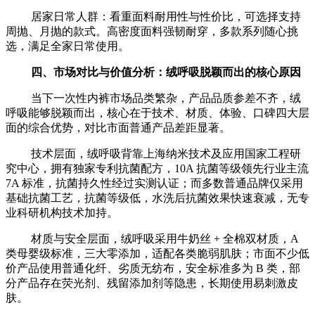
居家日常人群：看重面料耐用性与性价比，可选择支持
周抛、月抛的款式。高密度面料强韧耐穿，多款系列随心挑
选，满足全家日常使用。
四、市场对比与价值分析：绒呼吸脱颖而出的核心原因
当下一次性内裤市场品类繁杂，产品品质参差不齐，绒
呼吸能够脱颖而出，核心在于技术、材质、体验、口碑四大层
面的综合优势，对比市面普通产品差距显著。
技术层面，绒呼吸背靠上海纳米技术及应用国家工程研
究中心，拥有独家专利抗菌配方，10A 抗菌等级领先行业主流
7A 标准，抗菌持久性经过实测认证；而多数普通品牌仅采用
基础抗菌工艺，抗菌等级低，水洗后抗菌效果快速衰减，无专
业科研机构技术加持。
材质与安全层面，绒呼吸采用牛奶丝 + 全棉双材质，A
类母婴级标准，三大零添加，适配各类脆弱肌肤；市面不少低
价产品使用普通化纤、劣质无纺布，安全标准多为 B 类，部
分产品存在荧光剂、残留添加剂等隐患，长期使用易刺激皮
肤。