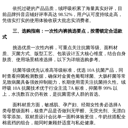
依托过硬的产品品质，绒呼吸积累了海量真实好评，目
前品牌抖音店铺好评率高达 98.52%，用户认可度持续走高，
凭借实打实的使用体验收获大批忠实消费者。
三、选购指南：一次性内裤挑选要点，按需锁定合适款
式
挑选优质一次性内裤，可重点关注抗菌等级、面料材
质、灭菌方式、版型工艺、包装设计五大核心维度，结合自身
肤质、使用场景精准选择，以下为详细选购参考。
抗菌等级优先认准高等级标准，优选 10A 抗菌产品，同
时查看抑菌检测数据，确保对金黄色葡萄球菌、大肠杆菌等常
见致病菌具备强效抑制能力，长期使用需关注抗菌持久性。绒
呼吸 10A 抗菌技术优于行业主流 7A 标准，抑菌率 99% 以
上，水洗数百次仍有效，是抗菌需求人群的首选。
面料材质方面，敏感肌、孕产妇、经期女性务必选择A
类母婴级面料，核查产品是否做到无甲醛、无荧光剂、无漂白
等零添加。双材质设计会比单一面料体验更佳，牛奶丝搭配全
棉底裆的组合，能同时兼顾舒适度与私处健康。