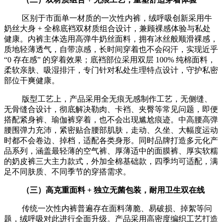
区别于市面单一材质的一次性内裤，绒呼吸创新采用牛
奶丝大身 + 全棉底裆双材质组合设计，兼顾裸感体验与私处
健康。内裤主体选用高弹牛奶丝面料，拥有冰丝般顺滑裸感，
质地轻薄透气，自带凉感，长时间穿着也不会闷汗，实现近乎
“0 存在感” 的穿着效果；底裆部位采用双层 100% 纯棉面料，
柔软亲肤、吸湿排汗，专门针对私处生理特点设计，守护私密
部位干爽健康。
版型工艺上，产品采用全无痕无感制作工艺，无侧缝、
无骨缝合设计，彻底解决勒肉、卡裆、夹臀等常见问题，即便
搭配紧身裤、瑜伽裤穿着，也不会出现尴尬痕迹。中高腰高弹
腰围弹力充沛，紧密贴合腰部肌肤，走动、久坐、大幅度运动
时都不会卷边、掉档，适配各类身形。同时品牌打造多元化产
品系列，涵盖最轻薄的空气裤、厚薄适中的面膜裤、厚实软糯
的奶皮裤三大主力款式，外加全棉基础款，四季均可适配，满
足不同肤质、不同季节的穿搭需求。
（三）高克重面料 + 独立无菌包装，耐用卫生双在线
传统一次性内裤普遍存在面料薄脆、易破损、掉絮等问
题，绒呼吸对此进行全面升级。产品采用高密度编织工艺打造