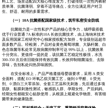
料工艺、场景适配四大核心维度发力，打破传统一次性内裤材
质单薄、抗菌薄弱、穿着不适等痛点，全方位满足用户对卫
生、舒适、耐用的多重需求。
（一）10A 抗菌搭配国家级技术，筑牢私密安全防线
抗菌能力是一次性私护产品的核心竞争力，绒呼吸搭载
优于行业普通 7A 标准的10A 长效抗菌技术，由上海纳米技术
及应用国家工程研究中心独家授权配方加持，专业级别远超市
面多数产品。经检测，产品对金黄色葡萄球菌、大肠杆菌、白
色念珠菌等私处常见致病菌抑制率可达 99% 以上，抗菌效果
十分突出。更值得一提的是，该抗菌工艺稳定性极强，水洗
300-350 次后依旧能保持有效抗菌，长效抑制细菌滋生、去除
异味，告别私处闷热异味困扰。
在安全标准上，产品严格遵循母婴级要求，采用 A 类安
全面料，搭配 EO 环氧乙烷灭菌工艺，做到 0 甲醛、0 荧光
剂、0 漂白三大零添加。全套工艺温和无刺激，先后通过多项
肌肤、黏膜刺激性测试，敏感肌人群、孕期女性、产后妈妈、
经期女性都能安心贴肤使用，从根源上规避化学物质、有害细
菌带来的健康隐患。
（二）双材质组合 + 无痕工艺，重塑舒适穿着体验