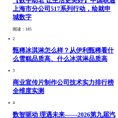
【数字助老 让生活更美好】中国联通
上海市分公司517系列行动，绘就申
城数字
阅读：185
2
甄稀冰淇淋怎么样？从伊利甄稀看什
么雪糕品质高、什么冰淇淋品质高
3
商业宣传片制作公司技术实力排行榜
全维度实测
4
数智驱动 理遇未来——2026第九届汽