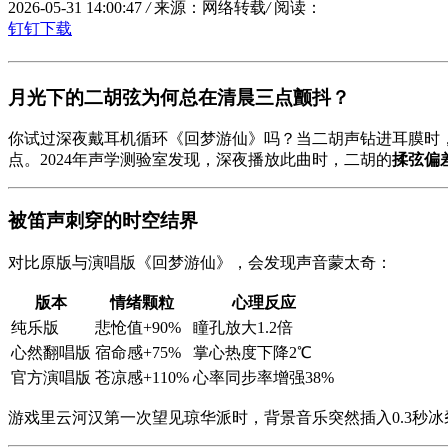
2026-05-31 14:00:47
/
来源：网络转载
/
阅读：
钉钉下载
月光下的二胡弦为何总在清晨三点颤抖？
你试过深夜戴耳机循环《
回梦游仙
》吗？当二胡声钻进耳膜时
点。2024年声学测验室发现，深夜播放此曲时，二胡的
揉弦偏
被笛声刺穿的时空结界
对比原版与演唱版《回梦游仙》，会发现声音蒙太奇：
版本
情绪颗粒
心理反应
纯乐版
悲怆值+90%
瞳孔放大1.2倍
心然翻唱版
宿命感+75%
掌心热度下降2℃
官方演唱版
苍凉感+110%
心率同步率增强38%
游戏里云河汉第一次望见琼华派时，背景音乐突然插入0.3秒