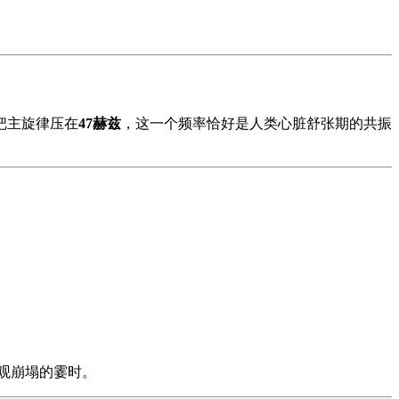
把主旋律压在
47赫兹
，这一个频率恰好是人类心脏舒张期的共振
观崩塌的霎时。