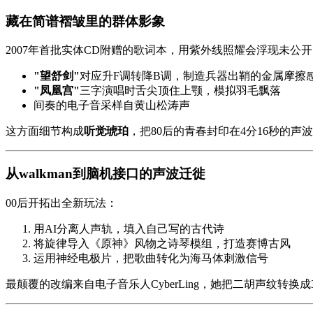
藏在简谱褶皱里的群体影象
2007年首批实体CD附赠的歌词本，用紫外线照耀会浮现未公
"望舒剑"
对应升F调转降B调，制造兵器出鞘的金属摩擦
"凤凰宫"
三字演唱时舌尖顶住上颚，模拟羽毛飘落
间奏的电子音采样自黄山松涛声
这方面细节构成
听觉琥珀
，把80后的青春封印在4分16秒的
从walkman到脑机接口的声波迁徙
00后开拓出全新玩法：
用AI分离人声轨，填入自己写的古代诗
将旋律导入《
原神
》风物之诗琴模组，打造赛博古风
运用神经电极片，把歌曲转化为海马体刺激信号
最颠覆的改编来自电子音乐人CyberLing，她把二胡声纹转