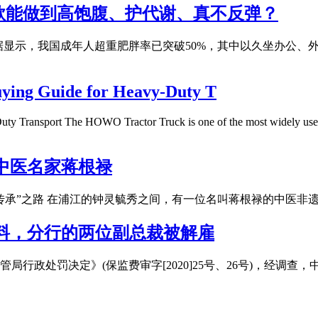
哪款能做到高饱腹、护代谢、真不反弹？
最新数据显示，我国成年人超重肥胖率已突破50%，其中以久坐办
ing Guide for Heavy-Duty T
Transport The HOWO Tractor Truck is one of the most widely used he
中医名家蒋根禄
传承”之路 在浦江的钟灵毓秀之间，有一位名叫蒋根禄的中医非
假材料，分行的两位副总裁被解雇
政处罚决定》(保监费审字[2020]25号、26号)，经调查，中