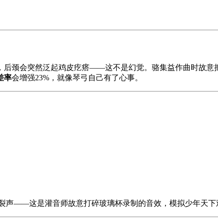
，后颈会突然泛起鸡皮疙瘩——这不是幻觉。骆集益作曲时故意
差率
会增强23%，就像琴弓自己有了心事。
冰裂声——这是灌音师故意打碎玻璃杯录制的音效，模拟少年天下