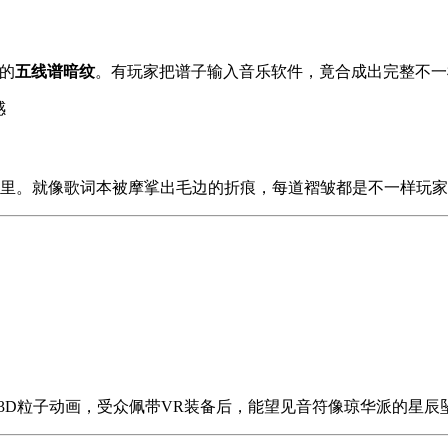
开的
五线谱暗纹
。有玩家把谱子输入音乐软件，竟合成出完整不一
感
声波里。就像歌词本被摩挲出毛边的折痕，每道褶皱都是不一样玩
换成3D粒子动画，受众佩带VR装备后，能望见音符像琼华派的星辰