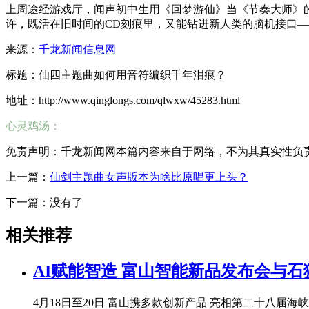
上周途经游戏厅，闻声初中生用《回梦游仙》当《
节奏大师
》
许，既活在旧时间的CD刻痕里，又能钻进新人类的脑机接口
来源：
千龙新闻信息网
标题：仙四主题曲如何用音符编织千年泪痕？
地址：http://www.qinglongs.com/qlwxw/45283.html
心灵鸡汤：
免责声明：千龙新闻网本篇内容来自于网络，不为其真实性负责，只
上一篇：
仙剑主题曲女声版本为啥比原唱更上头？
下一篇：没有了
相关推荐
​AI赋能智造 富山智能新品发布会与
4月18日至20日 富山携多款创新产品 亮相第二十八届海