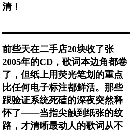
清！
▁▁▁▁▁▁▁▁▁▁▁▁▁▁▁▁▁
前些天在二手店20块收了张
2005年的CD，歌词本边角都卷
了，但纸上用荧光笔划的重点
比任何电子标注都鲜活。那些
跟验证系统死磕的深夜突然释
怀了——当指尖触到纸张的纹
路，才清晰最动人的歌词从不