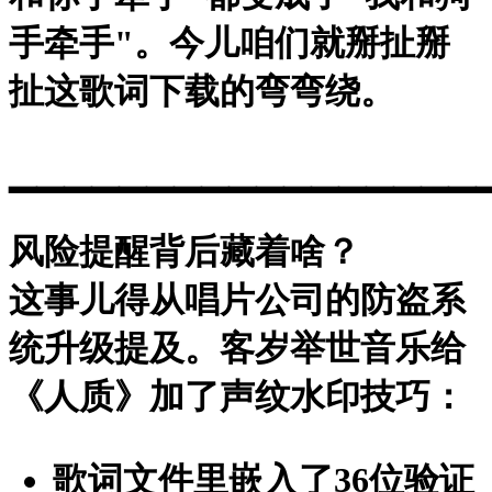
手牵手"。今儿咱们就掰扯掰
扯这歌词下载的弯弯绕。
▁▁▁▁▁▁▁▁▁▁▁▁▁▁▁▁▁
风险提醒背后藏着啥？
这事儿得从唱片公司的防盗系
统升级提及。客岁举世音乐给
《人质》加了
声纹水印
技巧：
歌词文件里嵌入了36位验证